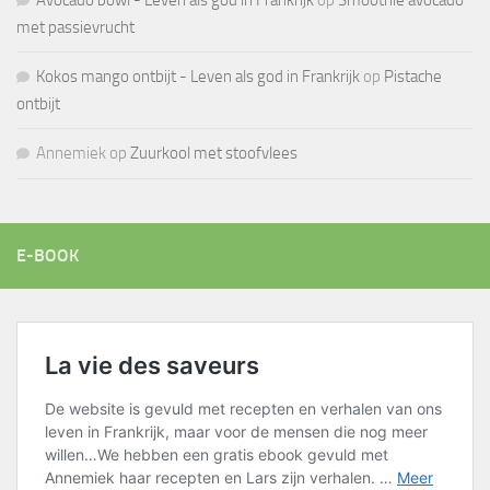
Avocado bowl - Leven als god in Frankrijk
op
Smoothie avocado
met passievrucht
Kokos mango ontbijt - Leven als god in Frankrijk
op
Pistache
ontbijt
Annemiek
op
Zuurkool met stoofvlees
E-BOOK