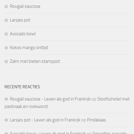
Rougail saucisse
Larsjes pot
Avocado bowl
Kokos mango ontbijt
Zalm met bieten stamppot
RECENTE REACTIES
Rougail saucisse - Leven als god in Frankrijk
op
Stoofschotel met
pastinaak en rookworst
Larsjes pot - Leven als god in Frankrijk
op
Pindakaas
Avocado bowl - Leven als god in Frankrijk
op
Smoothie avocado