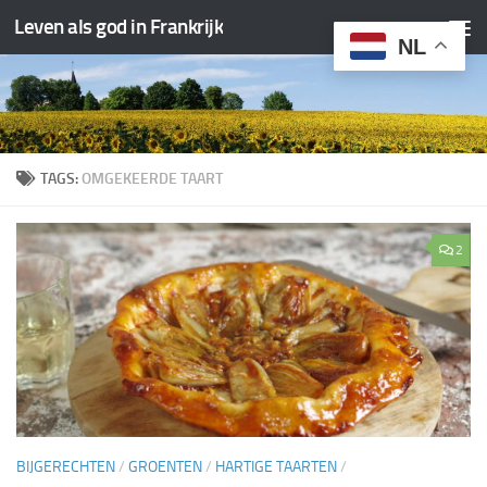
Leven als god in Frankrijk
Doorgaan naar inhoud
NL
TAGS:
OMGEKEERDE TAART
2
BIJGERECHTEN
/
GROENTEN
/
HARTIGE TAARTEN
/