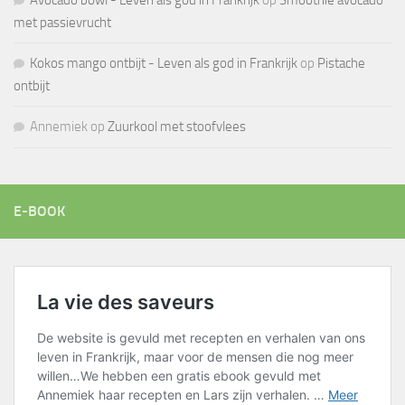
Avocado bowl - Leven als god in Frankrijk
op
Smoothie avocado
met passievrucht
Kokos mango ontbijt - Leven als god in Frankrijk
op
Pistache
ontbijt
Annemiek
op
Zuurkool met stoofvlees
E-BOOK