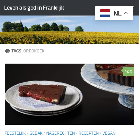
Leven als god in Frankrijk
Doorgaan naar inhoud
NL
TAGS:
OREOKOEK
0
FEESTELIJK
/
GEBAK
/
NAGERECHTEN
/
RECEPTEN
/
VEGAN