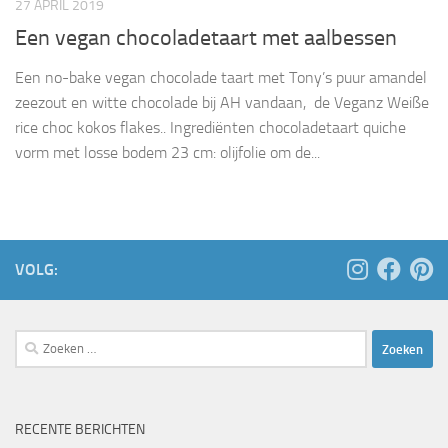
27 APRIL 2019
Een vegan chocoladetaart met aalbessen
Een no-bake vegan chocolade taart met Tony’s puur amandel
zeezout en witte chocolade bij AH vandaan, de Ve­ganz Weiße
ri­ce choc ko­kos fla­kes.. Ingrediënten chocoladetaart quiche
vorm met losse bodem 23 cm: olijfolie om de...
VOLG:
Zoeken
naar:
RECENTE BERICHTEN