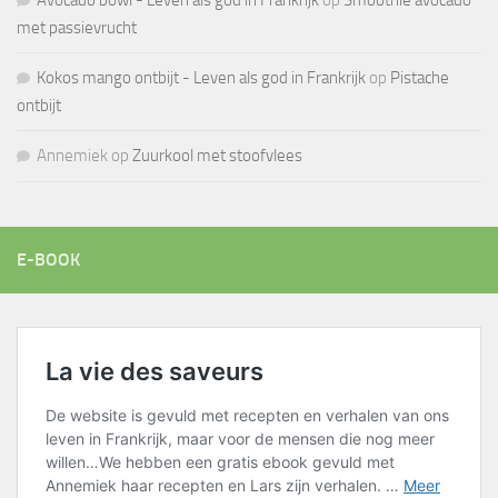
Avocado bowl - Leven als god in Frankrijk
op
Smoothie avocado
met passievrucht
Kokos mango ontbijt - Leven als god in Frankrijk
op
Pistache
ontbijt
Annemiek
op
Zuurkool met stoofvlees
E-BOOK