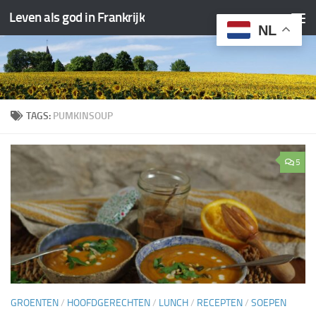
Leven als god in Frankrijk
Doorgaan naar inhoud
NL
TAGS:
PUMKINSOUP
5
GROENTEN
/
HOOFDGERECHTEN
/
LUNCH
/
RECEPTEN
/
SOEPEN