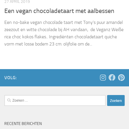
27 APRIL 2019
Een vegan chocoladetaart met aalbessen
Een no-bake vegan chocolade taart met Tony’s puur amandel
zeezout en witte chocolade bij AH vandaan, de Ve­ganz Weiße
ri­ce choc ko­kos fla­kes.. Ingrediënten chocoladetaart quiche
vorm met losse bodem 23 cm: olijfolie om de...
VOLG:
Zoeken
naar:
RECENTE BERICHTEN