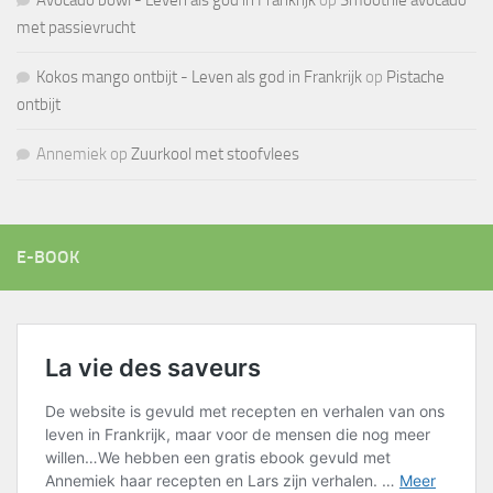
Avocado bowl - Leven als god in Frankrijk
op
Smoothie avocado
met passievrucht
Kokos mango ontbijt - Leven als god in Frankrijk
op
Pistache
ontbijt
Annemiek
op
Zuurkool met stoofvlees
E-BOOK