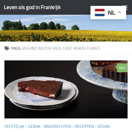
Leven als god in Frankrijk
Doorgaan naar inhoud
NL
TAGS:
VE­GANZ WEISSE RI­CE CHOC KO­KOS FLA­KES
0
FEESTELIJK
/
GEBAK
/
NAGERECHTEN
/
RECEPTEN
/
VEGAN