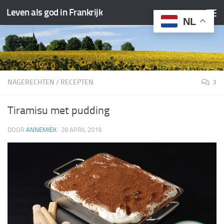
Leven als god in Frankrijk
Doorgaan naar inhoud
NL
NAGERECHTEN
/
RECEPTEN
3
Tiramisu met pudding
DOOR
ANNEMIEK
·
28 APRIL 2019