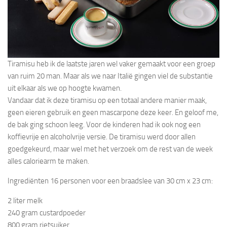
Tiramisu heb ik de laatste jaren wel vaker gemaakt voor een groep
van ruim 20 man. Maar als we naar Italië gingen viel de substantie
uit elkaar als we op hoogte kwamen.
Vandaar dat ik deze tiramisu op een totaal andere manier maak,
geen eieren gebruik en geen mascarpone deze keer. En geloof me,
de bak ging schoon leeg. Voor de kinderen had ik ook nog een
koffievrije en alcoholvrije versie. De tiramisu werd door allen
goedgekeurd, maar wel met het verzoek om de rest van de week
alles caloriearm te maken.
Ingrediënten 16 personen voor een braadslee van 30 cm x 23 cm:
2 liter melk
240 gram custardpoeder
800 gram rietsuiker