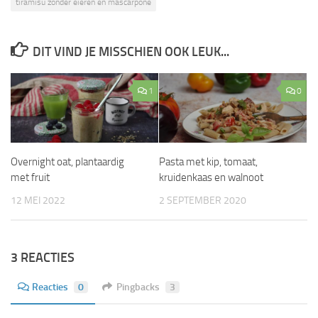
tiramisu zonder eieren en mascarpone
DIT VIND JE MISSCHIEN OOK LEUK...
1
0
Overnight oat, plantaardig
Pasta met kip, tomaat,
met fruit
kruidenkaas en walnoot
12 MEI 2022
2 SEPTEMBER 2020
3 REACTIES
Reacties
0
Pingbacks
3