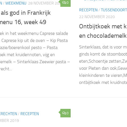
0
N
/
WEEKMENU
28 NOVEMBER 2020
RECEPTEN
/
TUSSENDOORT
als god in Frankrijk
22 NOVEMBER 2020
enu 16, week 49
Ontbijtkoek met k
ek in het weekmenu Caprese salade
en chocolademelk
 Caprese kip uit de oven – Kip Pasta
Sinterklaas, dat is voor m
azie/boerenkool pesto – Pasta
ginds komt de stoomboot
oek met kruidennoten, vijg en
eten,Schoentje zetten,Zw
emelk – Sinterklaas Zeewier pasta –
voor Pieten dan ook,Gew
echt...
kleinkinderen te vieren,M
ontbijtkoek met kruidnote
0
ERECHTEN
/
RECEPTEN
MBER 2019