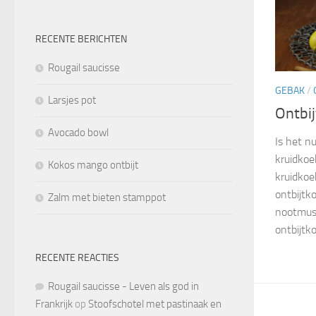
RECENTE BERICHTEN
Rougail saucisse
GEBAK
/
Larsjes pot
Ontbi
Avocado bowl
Is het n
kruidkoe
Kokos mango ontbijt
kruidkoe
ontbijtko
Zalm met bieten stamppot
nootmusk
ontbijtko
RECENTE REACTIES
Rougail saucisse - Leven als god in
Frankrijk
op
Stoofschotel met pastinaak en