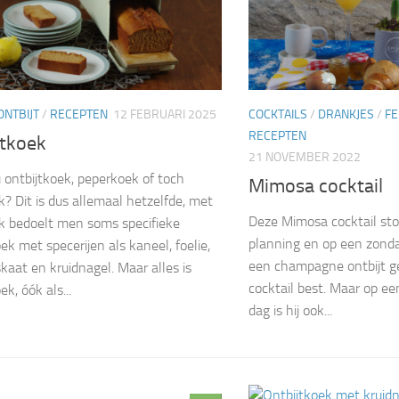
ONTBIJT
/
RECEPTEN
12 FEBRUARI 2025
COCKTAILS
/
DRANKJES
/
FE
RECEPTEN
jtkoek
21 NOVEMBER 2022
u ontbijtkoek, peperkoek of toch
Mimosa cocktail
k? Dit is dus allemaal hetzelfde, met
Deze Mimosa cocktail ston
k bedoelt men soms specifieke
planning en op een zond
ek met specerijen als kaneel, foelie,
een champagne ontbijt g
aat en kruidnagel. Maar alles is
cocktail best. Maar op ee
ek, óók als...
dag is hij ook...