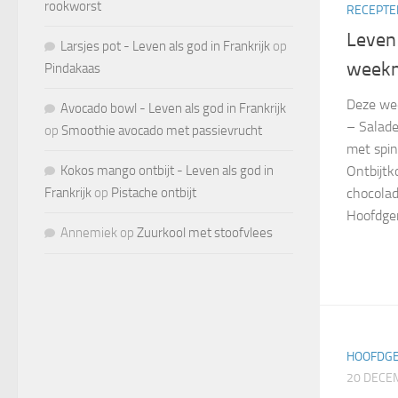
rookworst
RECEPTE
Leven 
Larsjes pot - Leven als god in Frankrijk
op
weekm
Pindakaas
Deze we
Avocado bowl - Leven als god in Frankrijk
– Salade
op
Smoothie avocado met passievrucht
met spin
Ontbijtk
Kokos mango ontbijt - Leven als god in
chocolad
Frankrijk
op
Pistache ontbijt
Hoofdger
Annemiek
op
Zuurkool met stoofvlees
HOOFDG
20 DECE