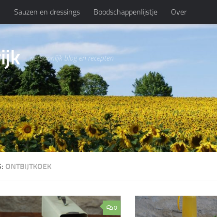
n
Sauzen en dressings
Boodschappenlijstje
Over
ijk
persoonlijk blog en recepten
S:
ONTBIJTKOEK
0