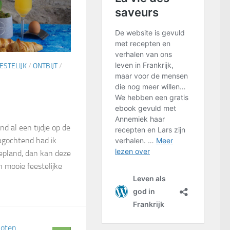
ESTELIJK
/
ONTBIJT
/
d al een tijdje op de
agochtend had ik
epland, dan kan deze
n mooie feestelijke