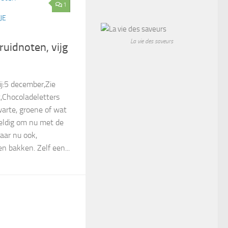
1
JE
La vie des saveurs
ruidnoten, vijg
ij:5 december,Zie
,Chocoladeletters
arte, groene of wat
eldig om nu met de
aar nu ook,
n bakken. Zelf een...