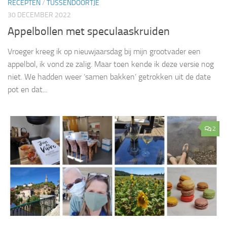
RECEPTEN
/
TUSSENDOORTJE
30 DECEMBER 2022
Appelbollen met speculaaskruiden
Vroeger kreeg ik op nieuwjaarsdag bij mijn grootvader een
appelbol, ik vond ze zalig. Maar toen kende ik deze versie nog
niet. We hadden weer ‘samen bakken’ getrokken uit de date
pot en dat...
2