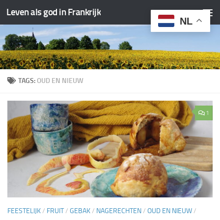
Leven als god in Frankrijk
Doorgaan naar inhoud
NL
TAGS:
OUD EN NIEUW
1
FEESTELIJK
/
FRUIT
/
GEBAK
/
NAGERECHTEN
/
OUD EN NIEUW
/