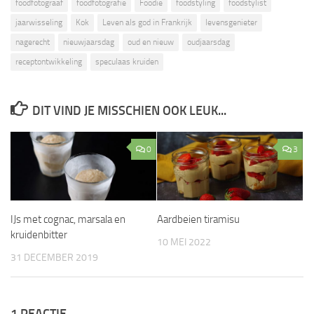
foodfotograaf
foodfotografie
Foodie
foodstyling
foodstylist
jaarwisseling
Kok
Leven als god in Frankrijk
levensgenieter
nagerecht
nieuwjaarsdag
oud en nieuw
oudjaarsdag
receptontwikkeling
speculaas kruiden
DIT VIND JE MISSCHIEN OOK LEUK...
0
3
IJs met cognac, marsala en
Aardbeien tiramisu
kruidenbitter
10 MEI 2022
31 DECEMBER 2019