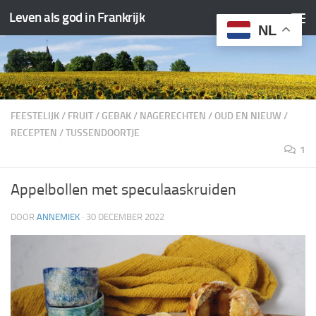
Leven als god in Frankrijk
Doorgaan naar inhoud
NL
FEESTELIJK
/
FRUIT
/
GEBAK
/
NAGERECHTEN
/
OUD EN NIEUW
/
RECEPTEN
/
TUSSENDOORTJE
1
Appelbollen met speculaaskruiden
DOOR
ANNEMIEK
·
30 DECEMBER 2022