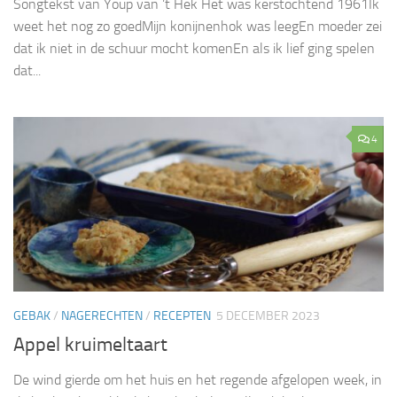
Songtekst van Youp van ’t Hek Het was kerstochtend 1961Ik
weet het nog zo goedMijn konijnenhok was leegEn moeder zei
dat ik niet in de schuur mocht komenEn als ik lief ging spelen
dat...
4
GEBAK
/
NAGERECHTEN
/
RECEPTEN
5 DECEMBER 2023
Appel kruimeltaart
De wind gierde om het huis en het regende afgelopen week, in