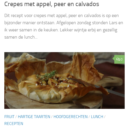
Crepes met appel, peer en calvados
Dit recept voor crepes met appel, peer en calvados is op een
bijzonder manier ontstaan. Afgelopen zondag stonden Lars en
ik weer samen in de keuken. Lekker wijntje erbij en gezellig
samen de lunch...
0
FRUIT
/
HARTIGE TAARTEN
/
HOOFDGERECHTEN
/
LUNCH
/
RECEPTEN