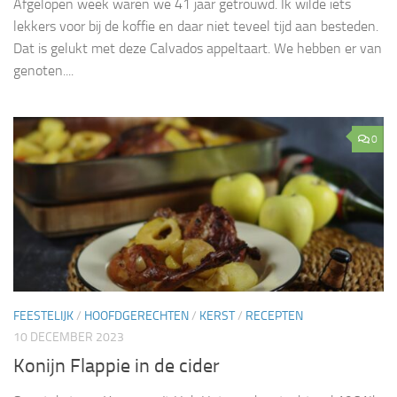
Afgelopen week waren we 41 jaar getrouwd. Ik wilde iets
lekkers voor bij de koffie en daar niet teveel tijd aan besteden.
Dat is gelukt met deze Calvados appeltaart. We hebben er van
genoten....
0
FEESTELIJK
/
HOOFDGERECHTEN
/
KERST
/
RECEPTEN
10 DECEMBER 2023
Konijn Flappie in de cider