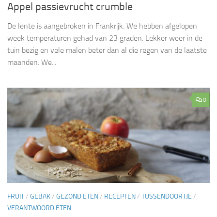
Appel passievrucht crumble
De lente is aangebroken in Frankrijk. We hebben afgelopen
week temperaturen gehad van 23 graden. Lekker weer in de
tuin bezig en vele malen beter dan al die regen van de laatste
maanden. We...
0
FRUIT
/
GEBAK
/
GEZOND ETEN
/
RECEPTEN
/
TUSSENDOORTJE
/
VERANTWOORD ETEN