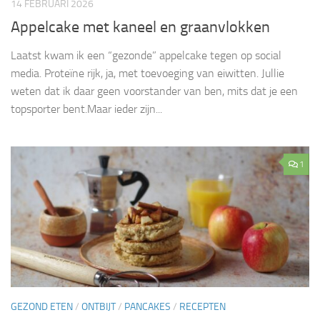
14 FEBRUARI 2026
Appelcake met kaneel en graanvlokken
Laatst kwam ik een “gezonde” appelcake tegen op social
media. Proteïne rijk, ja, met toevoeging van eiwitten. Jullie
weten dat ik daar geen voorstander van ben, mits dat je een
topsporter bent.Maar ieder zijn...
1
GEZOND ETEN
/
ONTBIJT
/
PANCAKES
/
RECEPTEN