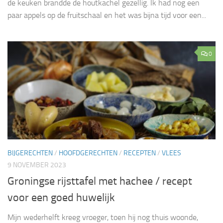
de keuken brandde de houtkachel gezellig. Ik had nog een
paar appels op de fruitschaal en het was bijna tijd voor een...
0
BIJGERECHTEN
/
HOOFDGERECHTEN
/
RECEPTEN
/
VLEES
9 NOVEMBER 2023
Groningse rijsttafel met hachee / recept
voor een goed huwelijk
Mijn wederhelft kreeg vroeger, toen hij nog thuis woonde,