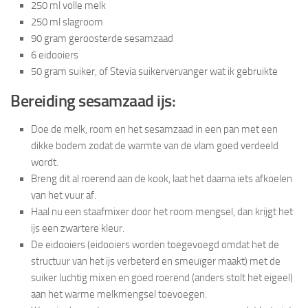
250 ml volle melk
250 ml slagroom
90 gram geroosterde sesamzaad
6 eidooiers
50 gram suiker, of Stevia suikervervanger wat ik gebruikte
Bereiding sesamzaad ijs:
Doe de melk, room en het sesamzaad in een pan met een
dikke bodem zodat de warmte van de vlam goed verdeeld
wordt.
Breng dit al roerend aan de kook, laat het daarna iets afkoelen
van het vuur af.
Haal nu een staafmixer door het room mengsel, dan krijgt het
ijs een zwartere kleur.
De eidooiers (eidooiers worden toegevoegd omdat het de
structuur van het ijs verbeterd en smeuïger maakt) met de
suiker luchtig mixen en goed roerend (anders stolt het eigeel)
aan het warme melkmengsel toevoegen.