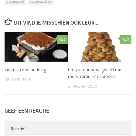
sesamzaad
sesamzaad ijs
DIT VIND JE MISSCHIEN OOK LEUK...
3
0
Tiramisu met pudding
Croquembouche, gevuld met
room, cacao en espresso
28 APRIL 2019
2 JANUARI 2020
GEEF EEN REACTIE
Reactie
*