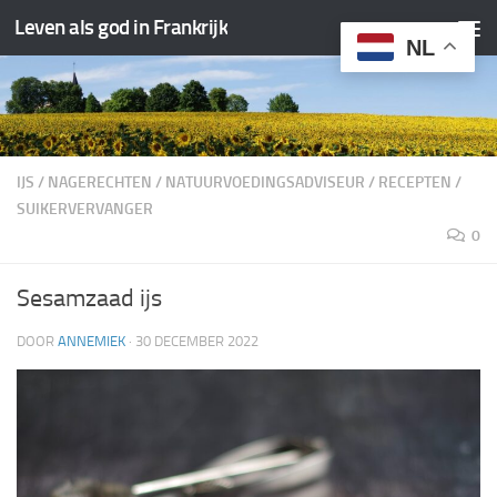
Leven als god in Frankrijk
Doorgaan naar inhoud
NL
IJS
/
NAGERECHTEN
/
NATUURVOEDINGSADVISEUR
/
RECEPTEN
/
SUIKERVERVANGER
0
Sesamzaad ijs
DOOR
ANNEMIEK
·
30 DECEMBER 2022