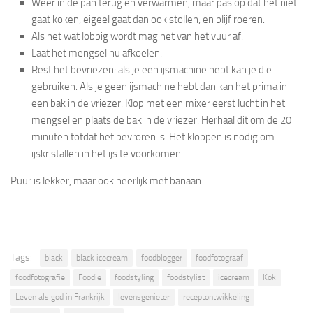
Weer in de pan terug en verwarmen, maar pas op dat het niet
gaat koken, eigeel gaat dan ook stollen, en blijf roeren.
Als het wat lobbig wordt mag het van het vuur af.
Laat het mengsel nu afkoelen.
Rest het bevriezen: als je een ijsmachine hebt kan je die
gebruiken. Als je geen ijsmachine hebt dan kan het prima in
een bak in de vriezer. Klop met een mixer eerst lucht in het
mengsel en plaats de bak in de vriezer. Herhaal dit om de 20
minuten totdat het bevroren is. Het kloppen is nodig om
ijskristallen in het ijs te voorkomen.
Puur is lekker, maar ook heerlijk met banaan.
Tags:
black
black icecream
foodblogger
foodfotograaf
foodfotografie
Foodie
foodstyling
foodstylist
icecream
Kok
Leven als god in Frankrijk
levensgenieter
receptontwikkeling