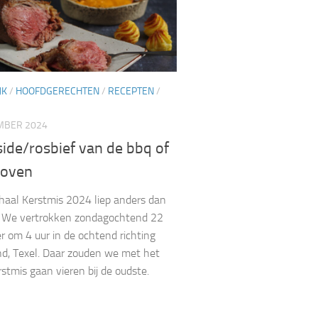
JK
/
HOOFDGERECHTEN
/
RECEPTEN
/
MBER 2024
side/rosbief van de bbq of
 oven
haal Kerstmis 2024 liep anders dan
. We vertrokken zondagochtend 22
 om 4 uur in de ochtend richting
d, Texel. Daar zouden we met het
rstmis gaan vieren bij de oudste.