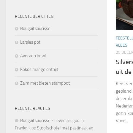
RECENTE BERICHTEN
Rougail saucisse
FEESTELI
Larsjes pot
VLEES
25 DECE
Avocado bowl
Silver
Kokos mango ontbijt
uit de
Zalm met bieten stamppot
Kerstver
gepland
december
Nederlan
RECENTE REACTIES
gezin ke
Rougail saucisse - Leven als god in
Voor...
Frankrijk
op
Stoofschotel met pastinaak en