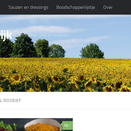
n
Sauzen en dressings
Boodschappenlijstje
Over
ijk
persoonlijk blog en recepten
S:
ROSBIEF
1