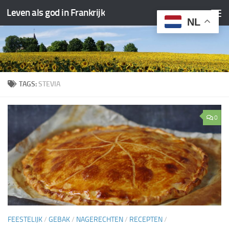
Leven als god in Frankrijk
Doorgaan naar inhoud
NL
TAGS:
STEVIA
0
FEESTELIJK
/
GEBAK
/
NAGERECHTEN
/
RECEPTEN
/