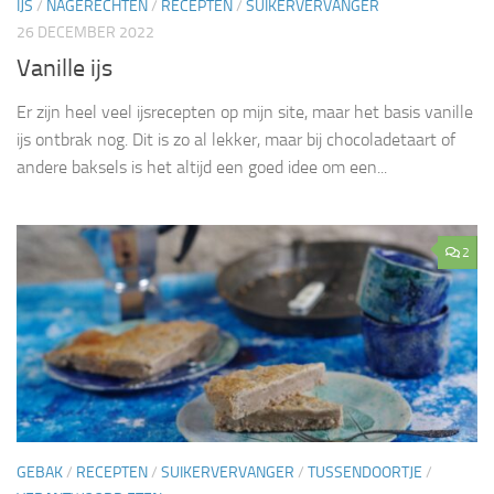
IJS
/
NAGERECHTEN
/
RECEPTEN
/
SUIKERVERVANGER
26 DECEMBER 2022
Vanille ijs
Er zijn heel veel ijsrecepten op mijn site, maar het basis vanille
ijs ontbrak nog. Dit is zo al lekker, maar bij chocoladetaart of
andere baksels is het altijd een goed idee om een...
2
GEBAK
/
RECEPTEN
/
SUIKERVERVANGER
/
TUSSENDOORTJE
/