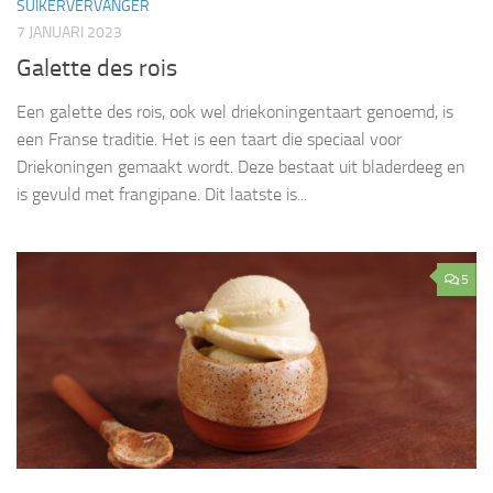
SUIKERVERVANGER
7 JANUARI 2023
Galette des rois
Een galette des rois, ook wel driekoningentaart genoemd, is
een Franse traditie. Het is een taart die speciaal voor
Driekoningen gemaakt wordt. Deze bestaat uit bladerdeeg en
is gevuld met frangipane. Dit laatste is...
5