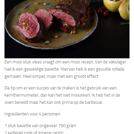
Een mooi stuk vlees vraagt om een mooi recept. Van de vakslager
had ik een geweldige bavette. Hiervan heb ik een gevulde rollade
gemaakt. Heel simpel, maar met een groots effect.
De tip om er een succes van te maken is het gebruik van een
kernthermometer, dan kan het niet mislukken. Ik heb het in de
oven bereidt maar het kan ook prima op de barbecue.
Ingrediënten voor 4 personen:
1 stuk bavette van ongeveer 750 gram
1 eetlepel rode of groene pesto