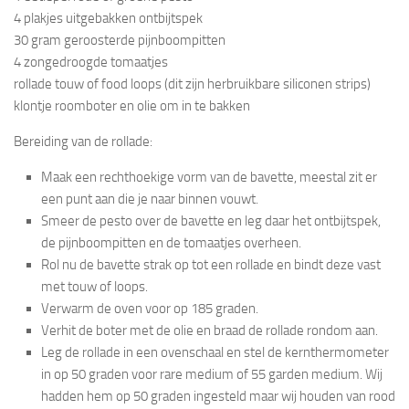
4 plakjes uitgebakken ontbijtspek
30 gram geroosterde pijnboompitten
4 zongedroogde tomaatjes
rollade touw of food loops (dit zijn herbruikbare siliconen strips)
klontje roomboter en olie om in te bakken
Bereiding van de rollade:
Maak een rechthoekige vorm van de bavette, meestal zit er
een punt aan die je naar binnen vouwt.
Smeer de pesto over de bavette en leg daar het ontbijtspek,
de pijnboompitten en de tomaatjes overheen.
Rol nu de bavette strak op tot een rollade en bindt deze vast
met touw of loops.
Verwarm de oven voor op 185 graden.
Verhit de boter met de olie en braad de rollade rondom aan.
Leg de rollade in een ovenschaal en stel de kernthermometer
in op 50 graden voor rare medium of 55 garden medium. Wij
hadden hem op 50 graden ingesteld maar wij houden van rood