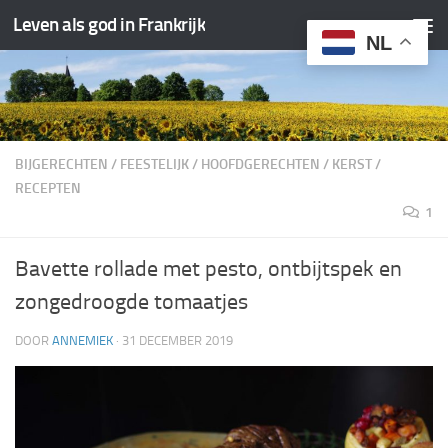
Leven als god in Frankrijk
Doorgaan naar inhoud
NL
BIJGERECHTEN
/
FEESTELIJK
/
HOOFDGERECHTEN
/
KERST
/
RECEPTEN
1
Bavette rollade met pesto, ontbijtspek en
zongedroogde tomaatjes
DOOR
ANNEMIEK
·
31 DECEMBER 2019