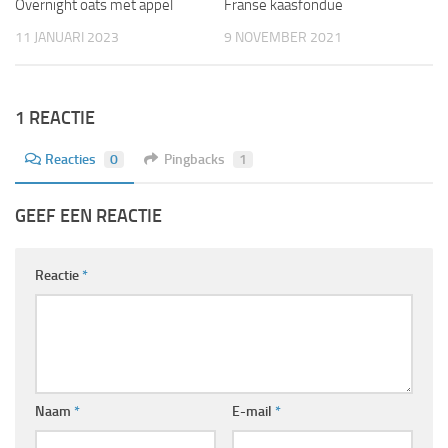
Overnight oats met appel
Franse kaasfondue
11 JANUARI 2023
9 NOVEMBER 2021
1 REACTIE
Reacties
0
Pingbacks
1
GEEF EEN REACTIE
Reactie
*
Naam
*
E-mail
*