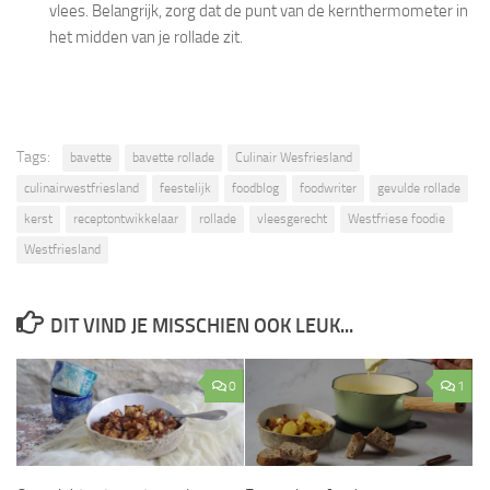
vlees. Belangrijk, zorg dat de punt van de kernthermometer in
het midden van je rollade zit.
Tags:
bavette
bavette rollade
Culinair Wesfriesland
culinairwestfriesland
feestelijk
foodblog
foodwriter
gevulde rollade
kerst
receptontwikkelaar
rollade
vleesgerecht
Westfriese foodie
Westfriesland
DIT VIND JE MISSCHIEN OOK LEUK...
0
1