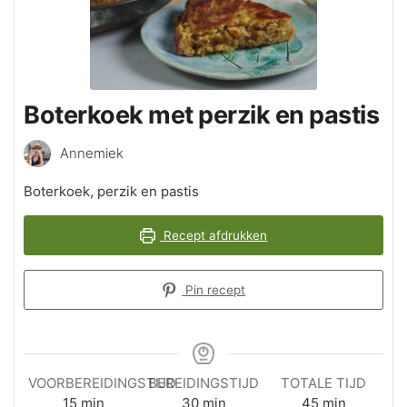
Boterkoek met perzik en pastis
Annemiek
Boterkoek, perzik en pastis
Recept afdrukken
Pin recept
VOORBEREIDINGSTIJD
BEREIDINGSTIJD
TOTALE TIJD
minuten
minuten
minuten
15
min
30
min
45
min