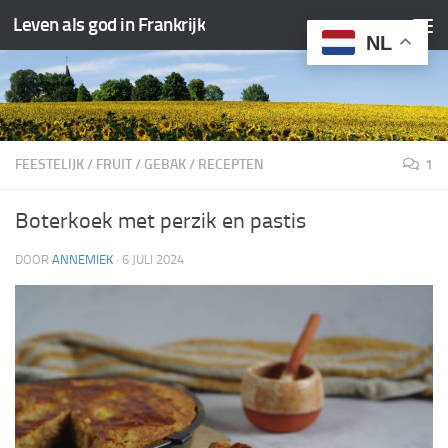
Leven als god in Frankrijk
Doorgaan naar inhoud
NL
FEESTELIJK
/
FRUIT
/
GEBAK
/
RECEPTEN
1
Boterkoek met perzik en pastis
DOOR
ANNEMIEK
·
6 JULI 2024