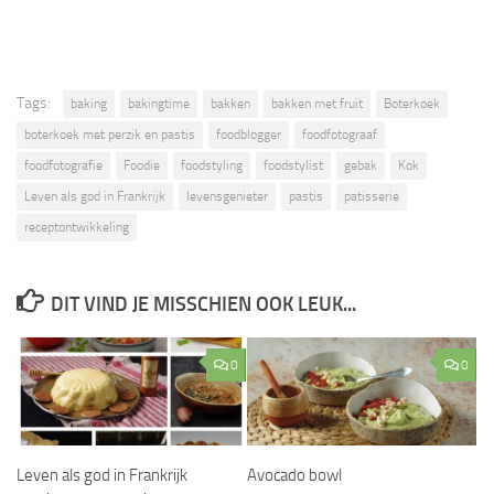
Tags:
baking
bakingtime
bakken
bakken met fruit
Boterkoek
boterkoek met perzik en pastis
foodblogger
foodfotograaf
foodfotografie
Foodie
foodstyling
foodstylist
gebak
Kok
Leven als god in Frankrijk
levensgenieter
pastis
patisserie
receptontwikkeling
DIT VIND JE MISSCHIEN OOK LEUK...
0
0
Leven als god in Frankrijk
Avocado bowl