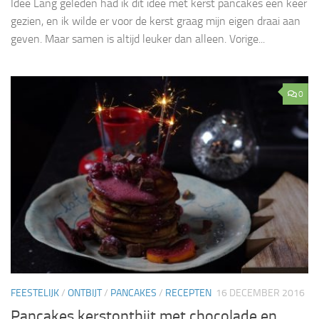
Idee Lang geleden had ik dit idee met kerst pancakes een keer
gezien, en ik wilde er voor de kerst graag mijn eigen draai aan
geven. Maar samen is altijd leuker dan alleen. Vorige...
0
FEESTELIJK
/
ONTBIJT
/
PANCAKES
/
RECEPTEN
16 DECEMBER 2016
Pancakes kerstontbijt met chocolade en