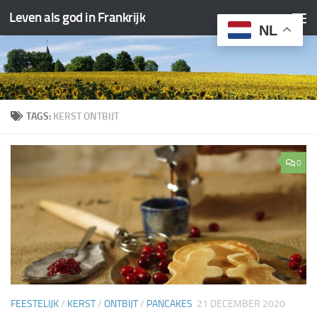
Leven als god in Frankrijk
Doorgaan naar inhoud
NL
TAGS:
KERST ONTBIJT
0
FEESTELIJK
/
KERST
/
ONTBIJT
/
PANCAKES
21 DECEMBER 2020