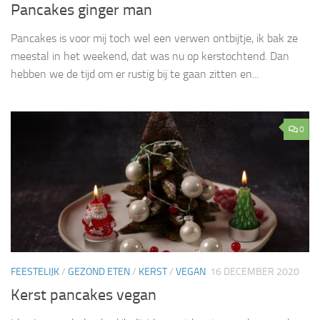
Pancakes ginger man
Pancakes is voor mij toch wel een verwen ontbijtje, ik bak ze
meestal in het weekend, dat was nu op kerstochtend. Dan
hebben we de tijd om er rustig bij te gaan zitten en...
0
FEESTELIJK
/
GEZOND ETEN
/
KERST
/
VEGAN
16 DECEMBER 2020
Kerst pancakes vegan