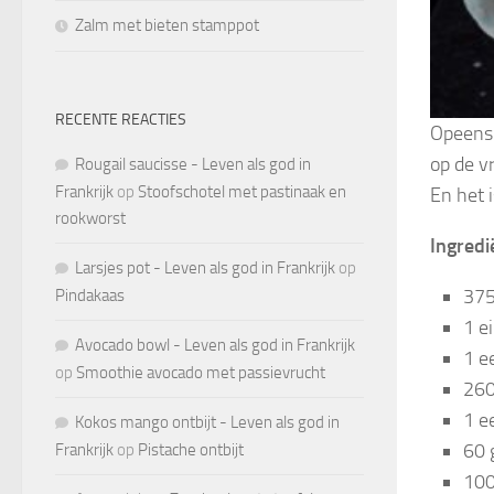
Zalm met bieten stamppot
RECENTE REACTIES
Opeens 
op de v
Rougail saucisse - Leven als god in
Frankrijk
op
Stoofschotel met pastinaak en
En het 
rookworst
Ingredi
Larsjes pot - Leven als god in Frankrijk
op
375
Pindakaas
1 e
Avocado bowl - Leven als god in Frankrijk
1 ee
op
Smoothie avocado met passievrucht
260
1 e
Kokos mango ontbijt - Leven als god in
60 
Frankrijk
op
Pistache ontbijt
100