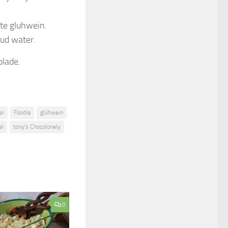
ete gluhwein.
oud water.
olade.
er
Foodie
glühwein
el
tony's Chocolonely
0