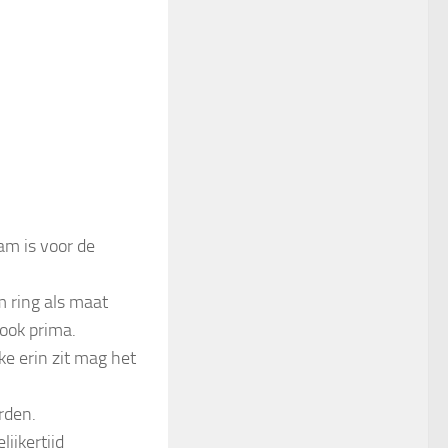
am is voor de
m ring als maat
 ook prima.
ke erin zit mag het
rden.
ijkertijd