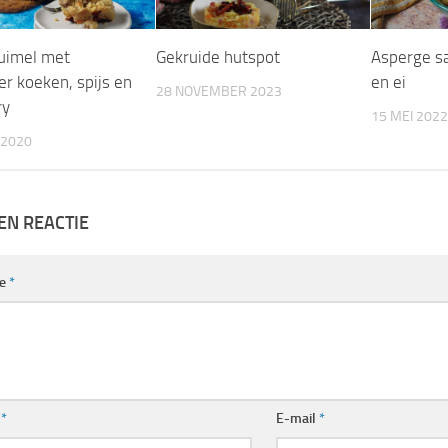
uimel met
Gekruide hutspot
Asperge s
er koeken, spijs en
en ei
28 NOVEMBER 2023
ry
15 MEI 2022
 2020
EN REACTIE
ie
*
m
*
E-mail
*