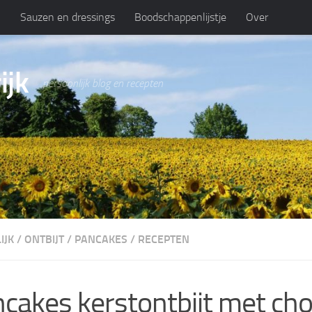
n
Sauzen en dressings
Boodschappenlijstje
Over
ijk
persoonlijk blog en recepten
IJK
/
ONTBIJT
/
PANCAKES
/
RECEPTEN
cakes kerstontbijt met ch