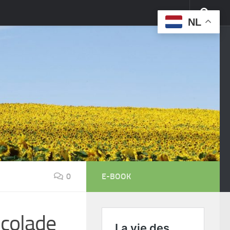
NL
0
E-BOOK
ocolade