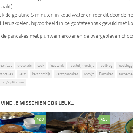
aakt).
k de gelatine 5 minuten in koud water en roer dit door de h
t terugkoelen, bijvoorbeeld in de gootsteenbak gevuld met k
 de pancakes met gluhwein erover en de overgebleven choc
reakfast
chocolade
cook
feestelijk
feestelijk ontbijt
foodblog
foodblogg
pancakes
kerst
kerst ontbijt
kerst pancakes
ontbijt
Pancakes
tarweme
Tony's glühwein
 VIND JE MISSCHIEN OOK LEUK...
0
2