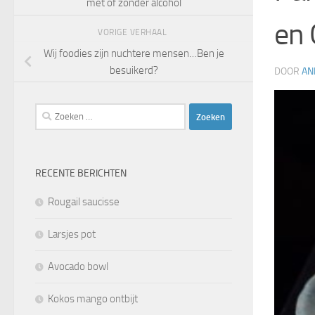
met of zonder alcohol
en 
VORIGE VERHAAL
Wij foodies zijn nuchtere mensen…Ben je
besuikerd?
DOOR
AN
Zoeken
naar:
RECENTE BERICHTEN
Rougail saucisse
Larsjes pot
Avocado bowl
Kokos mango ontbijt