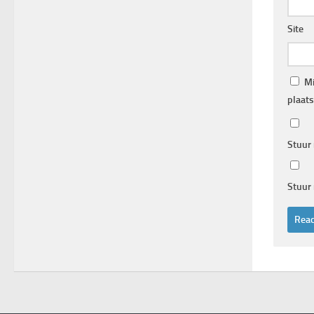
Site
Mi
plaats
Stuur 
Stuur 