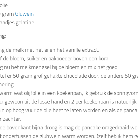
folie
0 gram
Gluwein
laadjes gelatine
ng:
g de melk met het ei en het vanille extract.
f de bloem, suiker en bakpoeder boven een kom.
g nu het melkmengsel bij de bloem en mix het goed.
tel er 50 gram grof gehakte chocolade door, de andere 50 gr
nering.
warm wat olijfolie in een koekenpan, ik gebruik de springvor
r gewoon uit de losse hand en 2 per koekenpan is natuurlijk
in op hoog vuur de olie heet te laten worden en als de panca
r zachter.
 de bovenkant bijna droog is mag de pancake omgedraaid wo
t ondertussen de gluhwein warm worden, (zelf heb ik hem gel