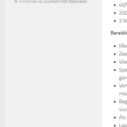
Annemiek
op
Zuurkool met stoofvlees
olij
20
2 b
Bereidi
Men
Zee
Voe
Spa
gar
Ver
maa
Beg
vuu
Als
Laa