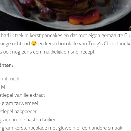
had ik trek in kerst pancakes en dat met eigen gemaakte Glu
roege ochtend
en kerstchocolade van Tony’s Chocolonely
is ook nog eens een makkelijk en snel recept.
ënten:
 ml melk
i M
tlepel vanille extract
 gram tarwemeel
etlepel bakpoeder
gram bruine basterdsuiker
 gram kerstchocolade met gluwein of een andere smaak