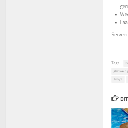
gem
Wee
Laa
Serveer
Tags:
b
glühwein 
Tony's
DIT