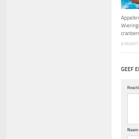
Appelkr
Wiering
cranber
8 MAART
GEEF E
React
Naa