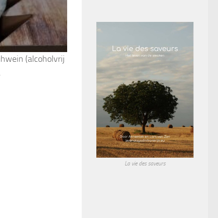
hwein (alcoholvrij
.
La vie des saveurs