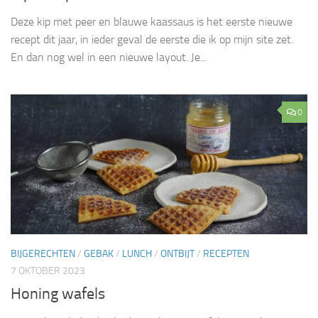
Deze kip met peer en blauwe kaassaus is het eerste nieuwe
recept dit jaar, in ieder geval de eerste die ik op mijn site zet.
En dan nog wel in een nieuwe layout. Je...
0
BIJGERECHTEN
/
GEBAK
/
LUNCH
/
ONTBIJT
/
RECEPTEN
7 OKTOBER 2023
Honing wafels