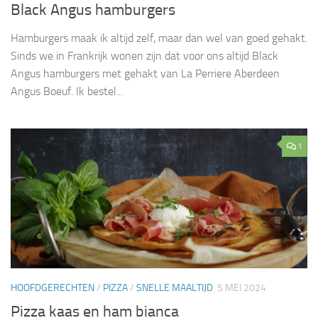
Black Angus hamburgers
Hamburgers maak ik altijd zelf, maar dan wel van goed gehakt.
Sinds we in Frankrijk wonen zijn dat voor ons altijd Black
Angus hamburgers met gehakt van La Perriere Aberdeen
Angus Boeuf. Ik bestel...
1
HOOFDGERECHTEN
/
PIZZA
/
SNELLE MAALTIJD
5 MEI 2024
Pizza kaas en ham bianca