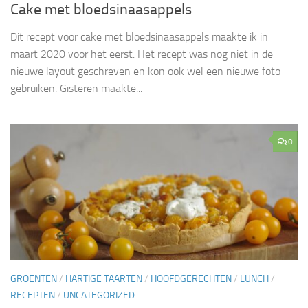
Cake met bloedsinaasappels
Dit recept voor cake met bloedsinaasappels maakte ik in
maart 2020 voor het eerst. Het recept was nog niet in de
nieuwe layout geschreven en kon ook wel een nieuwe foto
gebruiken. Gisteren maakte...
0
GROENTEN
/
HARTIGE TAARTEN
/
HOOFDGERECHTEN
/
LUNCH
/
RECEPTEN
/
UNCATEGORIZED