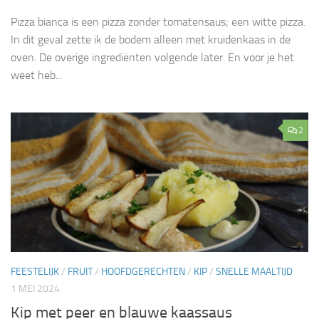
Pizza bianca is een pizza zonder tomatensaus; een witte pizza.
In dit geval zette ik de bodem alleen met kruidenkaas in de
oven. De overige ingrediënten volgende later. En voor je het
weet heb...
2
FEESTELIJK
/
FRUIT
/
HOOFDGERECHTEN
/
KIP
/
SNELLE MAALTIJD
1 MEI 2024
Kip met peer en blauwe kaassaus