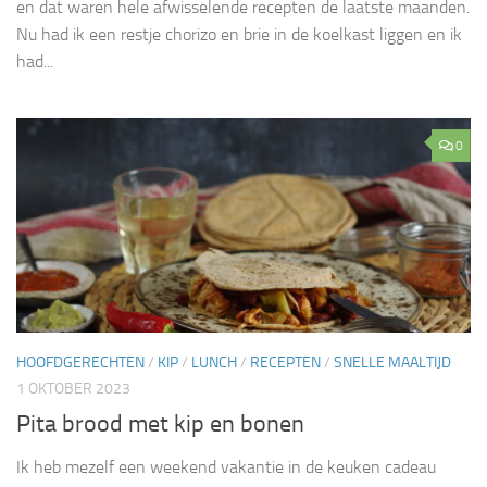
en dat waren hele afwisselende recepten de laatste maanden.
Nu had ik een restje chorizo en brie in de koelkast liggen en ik
had...
0
HOOFDGERECHTEN
/
KIP
/
LUNCH
/
RECEPTEN
/
SNELLE MAALTIJD
1 OKTOBER 2023
Pita brood met kip en bonen
Ik heb mezelf een weekend vakantie in de keuken cadeau