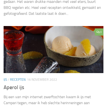
gedaan. Het waren drukke maanden met veel eters, buurt
BBQ regelen etc. Heel veel recepten ontwikkeld, gemaakt en
gefotografeerd. Dat laatste laat ik doen...
0
IJS
/
RECEPTEN
16 NOVEMBER 2022
Aperol ijs
Bij een van mijn internet zwerftochten kwam ik ijs met
Campari tegen, maar ik heb slechte herinneringen aan