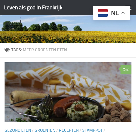
Leven als god in Frankrijk
Doorgaan naar inhoud
NL
TAGS:
MEER GROENTEN ETEN
0
GEZOND ETEN
/
GROENTEN
/
RECEPTEN
/
STAMPPOT
/