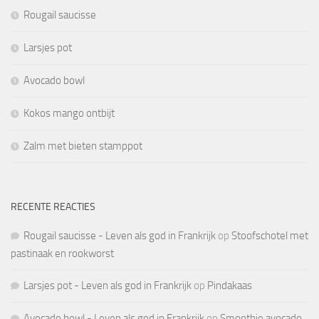
Rougail saucisse
Larsjes pot
Avocado bowl
Kokos mango ontbijt
Zalm met bieten stamppot
RECENTE REACTIES
Rougail saucisse - Leven als god in Frankrijk
op
Stoofschotel met
pastinaak en rookworst
Larsjes pot - Leven als god in Frankrijk
op
Pindakaas
Avocado bowl - Leven als god in Frankrijk
op
Smoothie avocado