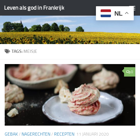
Leven als god in Frankrijk
Doorgaan naar inhoud
NL
TAGS:
MEISJE
0
GEBAK
/
NAGERECHTEN
/
RECEPTEN
11 JANUARI 2020