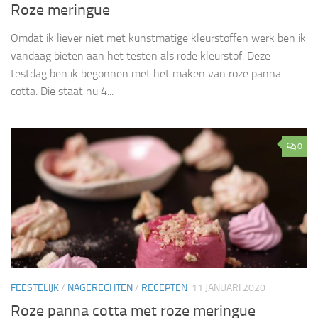
Roze meringue
Omdat ik liever niet met kunstmatige kleurstoffen werk ben ik
vandaag bieten aan het testen als rode kleurstof. Deze
testdag ben ik begonnen met het maken van roze panna
cotta. Die staat nu 4...
0
FEESTELIJK
/
NAGERECHTEN
/
RECEPTEN
11 JANUARI 2020
Roze panna cotta met roze meringue