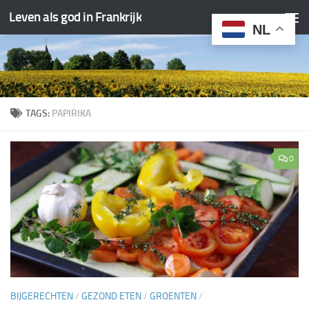
Leven als god in Frankrijk
Doorgaan naar inhoud
NL
TAGS:
PAPIRIKA
0
BIJGERECHTEN
/
GEZOND ETEN
/
GROENTEN
/