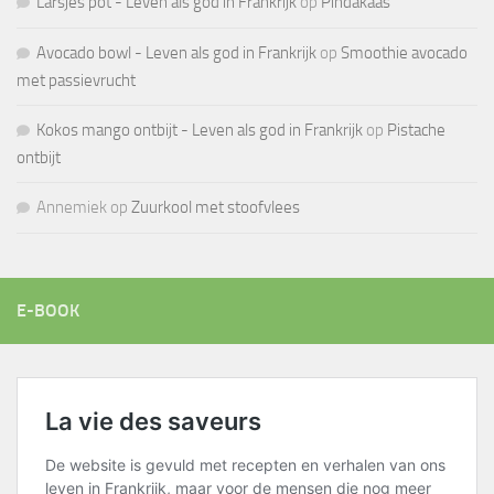
Larsjes pot - Leven als god in Frankrijk
op
Pindakaas
Avocado bowl - Leven als god in Frankrijk
op
Smoothie avocado
met passievrucht
Kokos mango ontbijt - Leven als god in Frankrijk
op
Pistache
ontbijt
Annemiek
op
Zuurkool met stoofvlees
E-BOOK