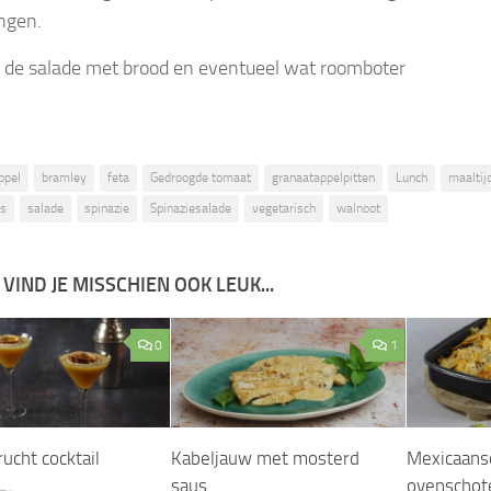
ngen.
 de salade met brood en eventueel wat roomboter
ppel
bramley
feta
Gedroogde tomaat
granaatappelpitten
Lunch
maaltij
s
salade
spinazie
Spinaziesalade
vegetarisch
walnoot
 VIND JE MISSCHIEN OOK LEUK...
0
1
ucht cocktail
Kabeljauw met mosterd
Mexicaans
saus
ovenschot