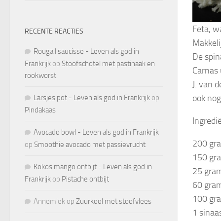
Feta, w
RECENTE REACTIES
Makkeli
Rougail saucisse - Leven als god in
De spin
Frankrijk
op
Stoofschotel met pastinaak en
Carnas 
rookworst
J. van 
ook nog
Larsjes pot - Leven als god in Frankrijk
op
Pindakaas
Ingredi
Avocado bowl - Leven als god in Frankrijk
200 gra
op
Smoothie avocado met passievrucht
150 gra
Kokos mango ontbijt - Leven als god in
25 gram
Frankrijk
op
Pistache ontbijt
60 gra
100 gra
Annemiek
op
Zuurkool met stoofvlees
1 sinaa