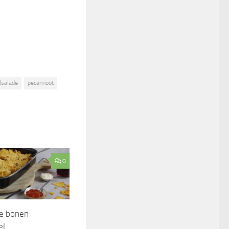
dsalade
pecannoot
0
e bonen
el