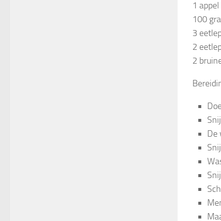
1 appel
100 gr
3 eetlep
2 eetle
2 bruine
Bereidi
Doe
Snij
De 
Sni
Was
Snij
Sch
Men
Maa