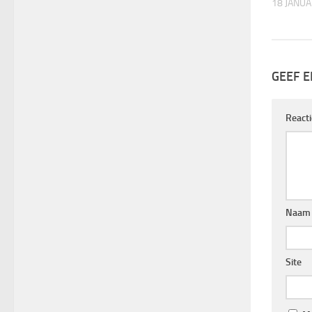
18 JANUA
GEEF E
React
Naa
Site