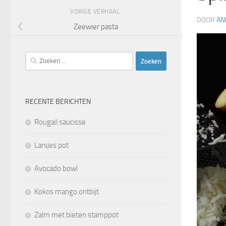
VORIGE VERHAAL
DOOR
AN
Zeewier pasta
Zoeken
naar:
RECENTE BERICHTEN
Rougail saucisse
Larsjes pot
Avocado bowl
Kokos mango ontbijt
Zalm met bieten stamppot