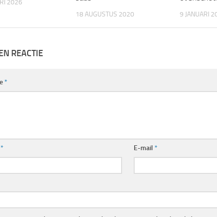
RI 2026
18 AUGUSTUS 2020
9 JANUARI 2
EN REACTIE
ie
*
m
*
E-mail
*