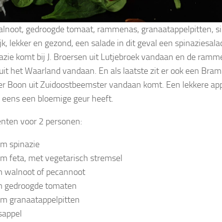
alnoot, gedroogde tomaat, rammenas, granaatappelpitten, s
jk, lekker en gezond, een salade in dit geval een spinaziesala
azie komt bij J. Broersen uit Lutjebroek vandaan en de ramm
uit het Waarland vandaan. En als laatste zit er ook een Bramle
der Boon uit Zuidoostbeemster vandaan komt. Een lekkere ap
 eens een bloemige geur heeft.
ënten voor 2 personen:
m spinazie
m feta, met vegetarisch stremsel
 walnoot of pecannoot
m gedroogde tomaten
m granaatappelpitten
sappel