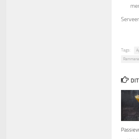
me
Serveer
Tags:
A
Rammana
DIT
Passievr