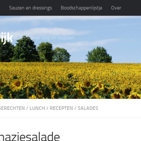
n
Sauzen en dressings
Boodschappenlijstje
Over
ijk
persoonlijk blog en recepten
GERECHTEN
/
LUNCH
/
RECEPTEN
/
SALADES
naziesalade