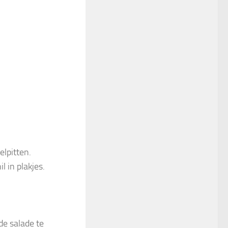
elpitten.
l in plakjes.
de salade te