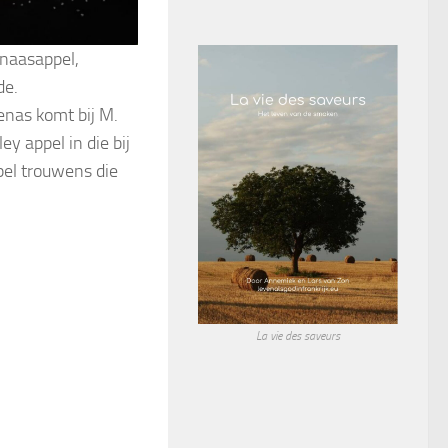
inaasappel,
de.
enas komt bij M.
y appel in die bij
pel trouwens die
La vie des saveurs