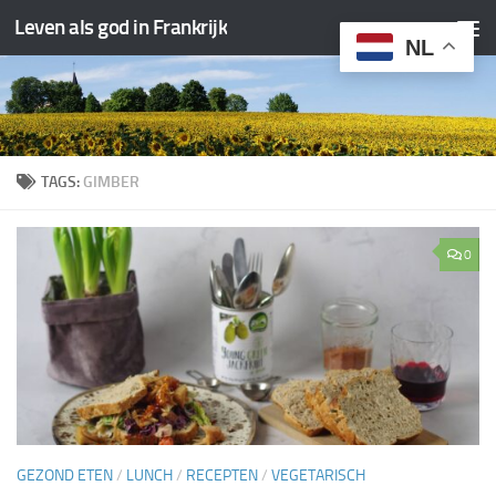
Leven als god in Frankrijk
Doorgaan naar inhoud
NL
TAGS:
GIMBER
0
GEZOND ETEN
/
LUNCH
/
RECEPTEN
/
VEGETARISCH