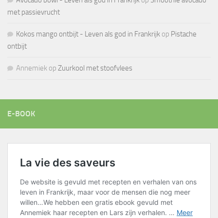
Avocado bowl - Leven als god in Frankrijk
op
Smoothie avocado
met passievrucht
Kokos mango ontbijt - Leven als god in Frankrijk
op
Pistache
ontbijt
Annemiek
op
Zuurkool met stoofvlees
E-BOOK