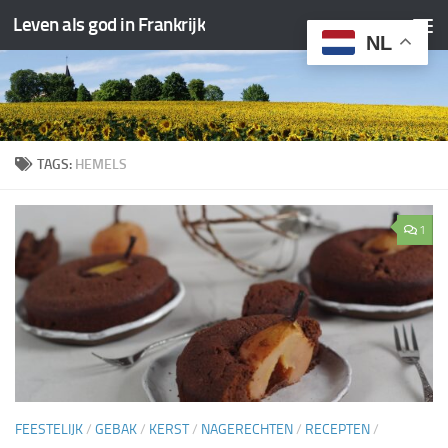
Leven als god in Frankrijk
Doorgaan naar inhoud
NL
TAGS:
HEMELS
1
FEESTELIJK
/
GEBAK
/
KERST
/
NAGERECHTEN
/
RECEPTEN
/