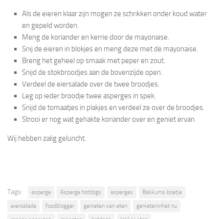
Als de eieren klaar zijn mogen ze schrikken onder koud water
en gepeld worden.
Meng de koriander en kerrie door de mayonaise.
Snij de eieren in blokjes en meng deze met de mayonaise.
Breng het geheel op smaak met peper en zout.
Snijd de stokbroodjes aan de bovenzijde open.
Verdeel de eiersalade over de twee broodjes.
Leg op ieder broodje twee asperges in spek.
Snijd de tomaatjes in plakjes en verdeel ze over de broodjes.
Strooi er nog wat gehakte koriander over en geniet ervan.
Wij hebben zalig geluncht.
Tags:
asperge
Asperge hotdogs
asperges
Bakkums boetje
eiersalade
foodblogger
genieten van eten
genieteninhet nu