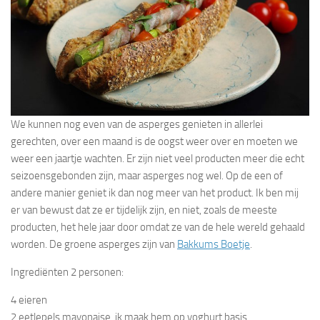
We kunnen nog even van de asperges genieten in allerlei
gerechten, over een maand is de oogst weer over en moeten we
weer een jaartje wachten. Er zijn niet veel producten meer die echt
seizoensgebonden zijn, maar asperges nog wel. Op de een of
andere manier geniet ik dan nog meer van het product. Ik ben mij
er van bewust dat ze er tijdelijk zijn, en niet, zoals de meeste
producten, het hele jaar door omdat ze van de hele wereld gehaald
worden. De groene asperges zijn van
Bakkums Boetje
.
Ingrediënten 2 personen:
4 eieren
2 eetlepels mayonaise, ik maak hem op yoghurt basis