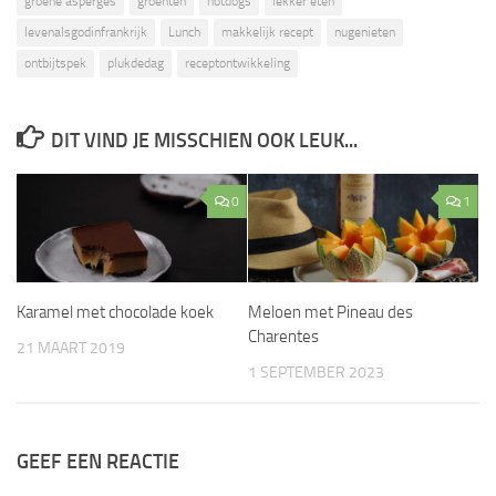
groene asperges
groenten
hotdogs
lekker eten
levenalsgodinfrankrijk
Lunch
makkelijk recept
nugenieten
ontbijtspek
plukdedag
receptontwikkeling
DIT VIND JE MISSCHIEN OOK LEUK...
0
1
Karamel met chocolade koek
Meloen met Pineau des
Charentes
21 MAART 2019
1 SEPTEMBER 2023
GEEF EEN REACTIE