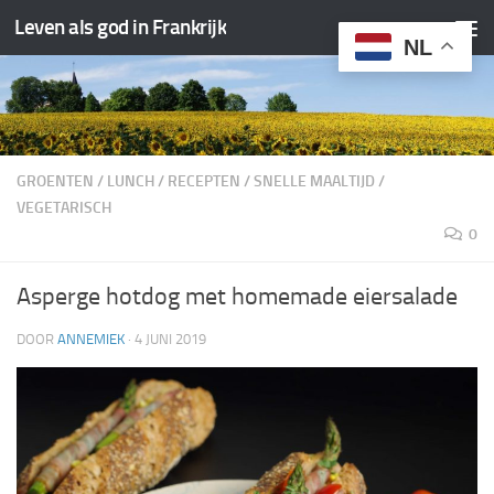
Leven als god in Frankrijk
Doorgaan naar inhoud
NL
GROENTEN
/
LUNCH
/
RECEPTEN
/
SNELLE MAALTIJD
/
VEGETARISCH
0
Asperge hotdog met homemade eiersalade
DOOR
ANNEMIEK
·
4 JUNI 2019