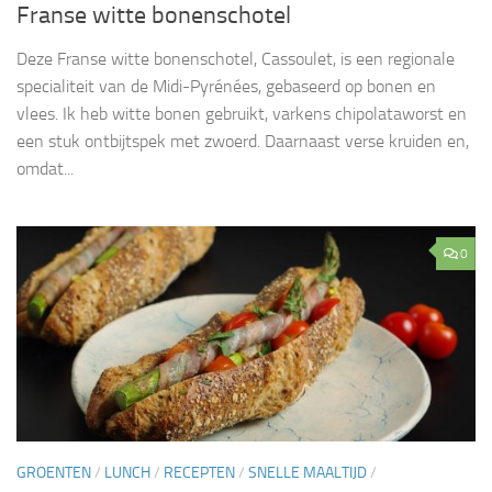
Fran­se witte bonenschotel
Deze Franse witte bonenschotel, Cassoulet, is een regionale
specialiteit van de Midi-Pyrénées, gebaseerd op bonen en
vlees. Ik heb witte bonen gebruikt, varkens chipolataworst en
een stuk ontbijtspek met zwoerd. Daarnaast verse kruiden en,
omdat...
0
GROENTEN
/
LUNCH
/
RECEPTEN
/
SNELLE MAALTIJD
/