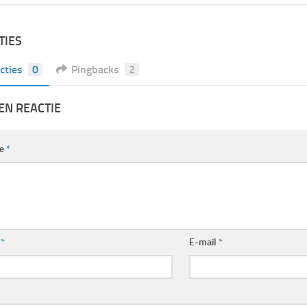
TIES
cties
0
Pingbacks
2
EN REACTIE
ie
*
m
*
E-mail
*