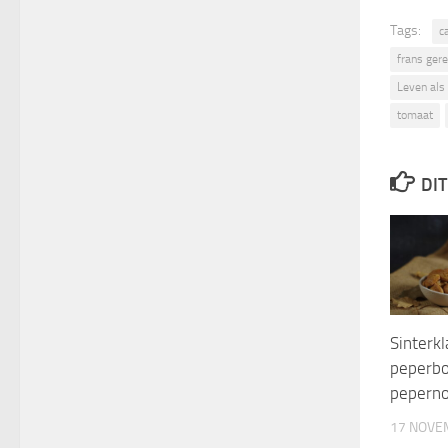
Tags:
c
frans gere
Leven als 
tomaat
DIT
Sinterk
peperbo
pepern
17 NOVE