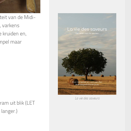
teit van de Midi-
, varkens
 kruiden en,
impel maar
La vie des saveurs
m uit blik (LET
langer.)