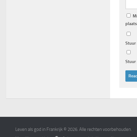
Mi
plaats
Stuur 
Stuur 
Leven als god in Frankrijk © 2026. Alle rechten voorbehouden.