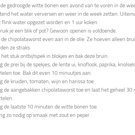
 de gedroogde witte bonen een avond van te voren in de we
tend het water verversen en weer in de week zetten. Uitein
 flink water opgezet worden en 1 uur koken.
ruik je een blik of pot? Gewoon openen is voldoende.
 de chipolataworst even aan in de olie. Ze hoeven alleen bru
den ze straks.
j het stuk ontbijtspek in blokjes en bak deze bruin.
 de prei bij de spekjes, de lente ui, knoflook, paprika, knolsel
telen toe. Bak dit even 10 minuutjes aan.
g de kruiden, tomaten, wijn en harissa toe.
g de aangebakken chipolataworst toe en laat het geheel 30 
ttelen.
g de laatste 10 minuten de witte bonen toe.
ng zo nodig op smaak met zout en peper.