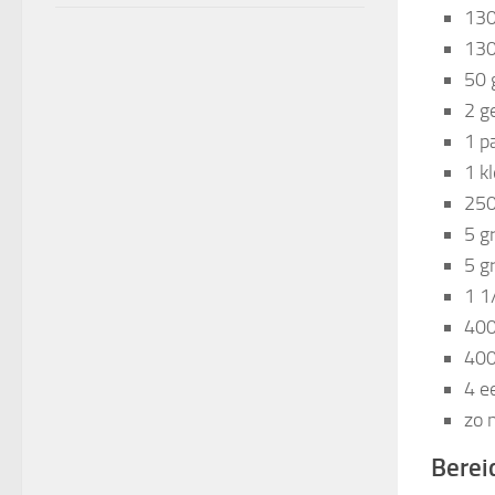
130
130
50 
2 g
1 pa
1 k
250
5 g
5 g
1 1
400
400
4 ee
zo 
Berei