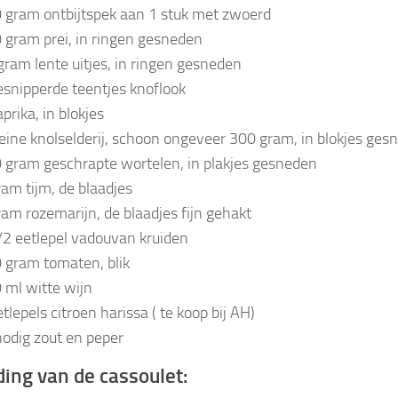
 gram ontbijtspek aan 1 stuk met zwoerd
 gram prei, in ringen gesneden
gram lente uitjes, in ringen gesneden
esnipperde teentjes knoflook
prika, in blokjes
leine knolselderij, schoon ongeveer 300 gram, in blokjes ges
 gram geschrapte wortelen, in plakjes gesneden
ram tijm, de blaadjes
ram rozemarijn, de blaadjes fijn gehakt
/2 eetlepel vadouvan kruiden
 gram tomaten, blik
 ml witte wijn
tlepels citroen harissa ( te koop bij AH)
nodig zout en peper
ding van de cassoulet: