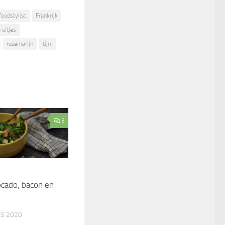
foodstylist
Frankrijk
 uitjes
rozemarijn
tijm
3
t
ocado, bacon en
S 2020