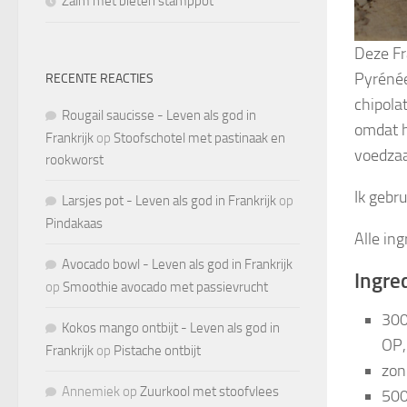
Zalm met bieten stamppot
Deze Fr
Pyrénée
RECENTE REACTIES
chipola
Rougail saucisse - Leven als god in
omdat h
Frankrijk
op
Stoofschotel met pastinaak en
voedzaa
rookworst
Ik gebr
Larsjes pot - Leven als god in Frankrijk
op
Pindakaas
Alle in
Avocado bowl - Leven als god in Frankrijk
Ingre
op
Smoothie avocado met passievrucht
300
Kokos mango ontbijt - Leven als god in
OP,
Frankrijk
op
Pistache ontbijt
zon
Annemiek
op
Zuurkool met stoofvlees
500