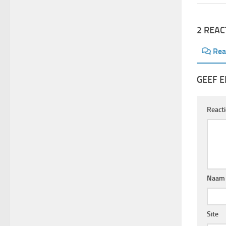
2 REAC
Rea
GEEF E
React
Naa
Site