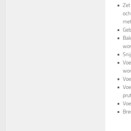
Zet
och
met
Geb
Bak
wor
Sni
Voeg
wor
Voe
Voe
pru
Voe
Bre