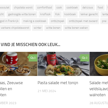
assoulet
chipolata worst
comfortfood
cook
cookboek
delicious
food
cht
gedroogde witte bonen
knoflook
Kok
kookboek
lekker gerecht
lente
god in Frankrijk
making a cookboek
ontbijtspek
ontbijtspek met zwoerd
prei
varkens chipolataworst
winter
witte bonen
witte bonen weken
 VIND JE MISSCHIEN OOK LEUK...
0
0
laas, Zeeuwse
Pasta salade met tonijn
Salade me
llen en
veldsla,av
21 MEI 2024
oten
walnoten
MBER 2023
28 AUGUSTU