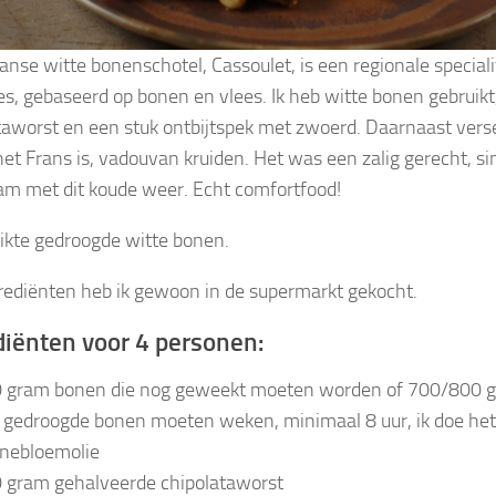
anse witte bonenschotel, Cassoulet, is een regionale speciali
s, gebaseerd op bonen en vlees. Ik heb witte bonen gebruikt
taworst en een stuk ontbijtspek met zwoerd. Daarnaast verse
et Frans is, vadouvan kruiden. Het was een zalig gerecht, s
m met dit koude weer. Echt comfortfood!
uikte gedroogde witte bonen.
grediënten heb ik gewoon in de supermarkt gekocht.
diënten voor 4 personen:
 gram bonen die nog geweekt moeten worden of 700/800 gra
 gedroogde bonen moeten weken, minimaal 8 uur, ik doe het 
nebloemolie
 gram gehalveerde chipolataworst