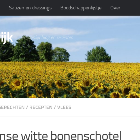
n
Sauzen en dressings
Boodschappenlijstje
Over
ijk
persoonlijk blog en recepten
GERECHTEN
/
RECEPTEN
/
VLEES
n­se witte bonenschotel