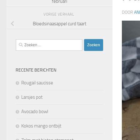
februari
DOOR
AN
VORIGE VERHAAL
Bloedsinaasappel curd taart
Zoeken
naar:
RECENTE BERICHTEN
Rougail saucisse
Larsjes pot
Avocado bowl
Kokos mango ontbijt