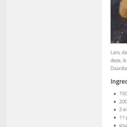
Lars, d
deze, i
Daardoo
Ingre
150
200
2 e
11 
snu