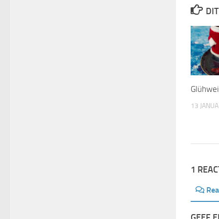
DIT
Glühwe
13 JANUA
1 REAC
Rea
GEEF E