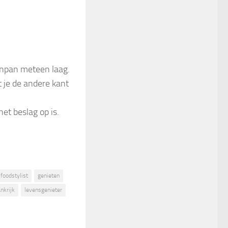
enpan meteen laag.
t je de andere kant
et beslag op is.
foodstylist
genieten
nkrijk
levensgenieter