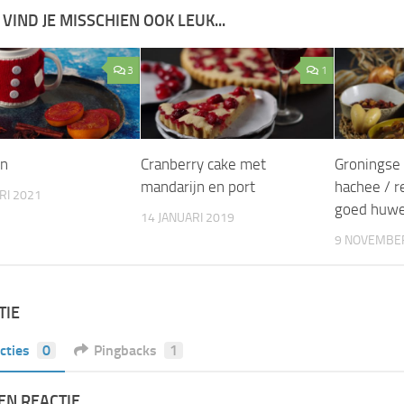
 VIND JE MISSCHIEN OOK LEUK...
3
1
in
Cranberry cake met
Groningse 
mandarijn en port
hachee / r
RI 2021
goed huwel
14 JANUARI 2019
9 NOVEMBE
TIE
cties
0
Pingbacks
1
EN REACTIE