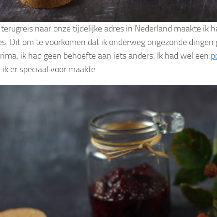
 terugreis naar onze tijdelijke adres in Nederland maakte ik
s. Dit om te voorkomen dat ik onderweg ongezonde dingen 
prima, ik had geen behoefte aan iets anders. Ik had wel een
p
 ik er speciaal voor maakte.