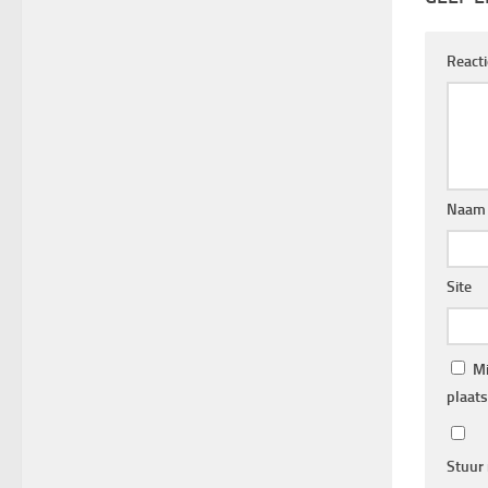
React
Naa
Site
Mi
plaats
Stuur 