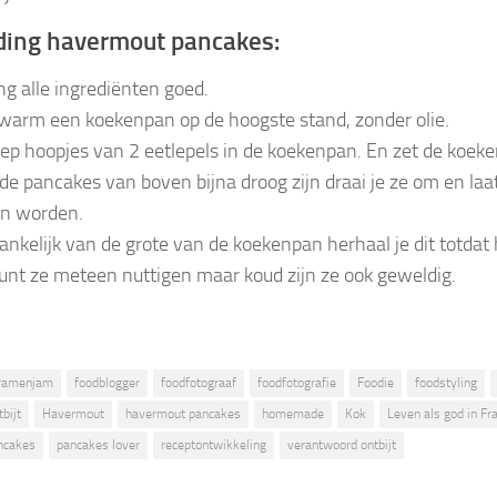
ding havermout pancakes:
g alle ingrediënten goed.
warm een koekenpan op de hoogste stand, zonder olie.
ep hoopjes van 2 eetlepels in de koekenpan. En zet de koek
 de pancakes van boven bijna droog zijn draai je ze om en laa
in worden.
ankelijk van de grote van de koekenpan herhaal je dit totdat h
kunt ze meteen nuttigen maar koud zijn ze ook geweldig.
ramenjam
foodblogger
foodfotograaf
foodfotografie
Foodie
foodstyling
bijt
Havermout
havermout pancakes
homemade
Kok
Leven als god in Fra
ncakes
pancakes lover
receptontwikkeling
verantwoord ontbijt