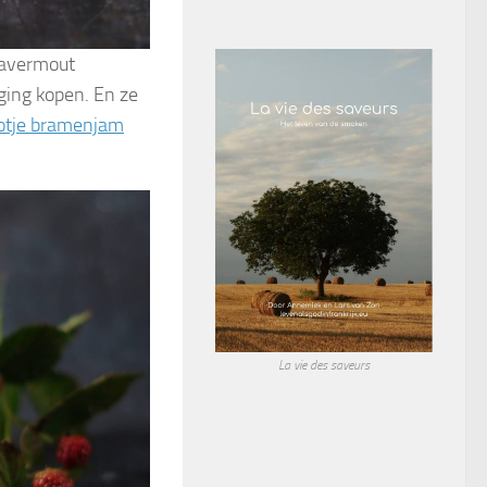
 havermout
ging kopen. En ze
otje bramenjam
La vie des saveurs