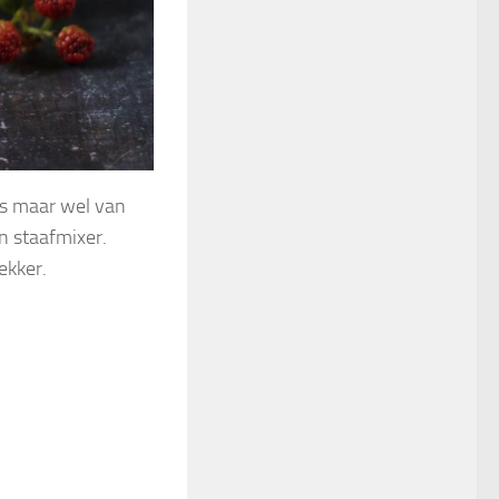
es maar wel van
n staafmixer.
ekker.