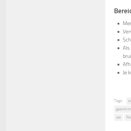
Berei
Men
Ver
Sch
Als
bru
Afh
Je 
Tags:
b
gezond ont
oat
Pa