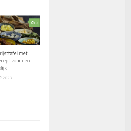
0
rijsttafel met
ecept voor een
ijk
R 2023