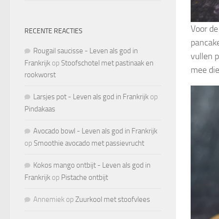
Voor de
RECENTE REACTIES
pancake
Rougail saucisse - Leven als god in
vullen 
Frankrijk
op
Stoofschotel met pastinaak en
mee die
rookworst
Larsjes pot - Leven als god in Frankrijk
op
Pindakaas
Avocado bowl - Leven als god in Frankrijk
op
Smoothie avocado met passievrucht
Kokos mango ontbijt - Leven als god in
Frankrijk
op
Pistache ontbijt
Annemiek
op
Zuurkool met stoofvlees