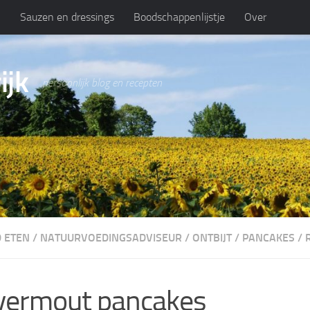
n
Sauzen en dressings
Boodschappenlijstje
Over
ijk
persoonlijk blog en recepten
 ETEN
/
NATUURVOEDINGSADVISEUR
/
ONTBIJT
/
PANCAKES
/
vermout pancakes