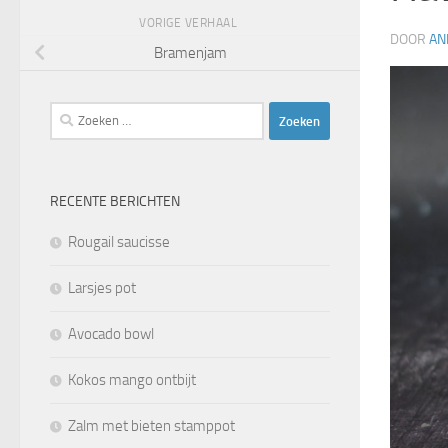
VORIGE VERHAAL
DOOR
AN
Bramenjam
Zoeken
naar:
RECENTE BERICHTEN
Rougail saucisse
Larsjes pot
Avocado bowl
Kokos mango ontbijt
Zalm met bieten stamppot