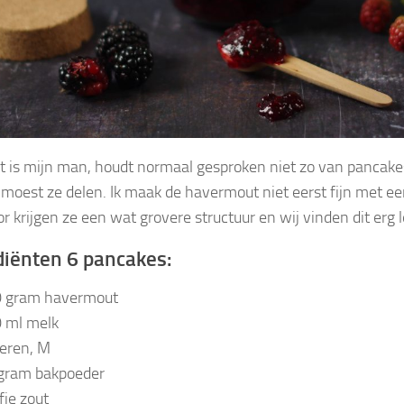
at is mijn man, houdt normaal gesproken niet zo van pancak
k moest ze delen. Ik maak de havermout niet eerst fijn met ee
r krijgen ze een wat grovere structuur en wij vinden dit erg l
diënten 6 pancakes:
 gram havermout
 ml melk
ieren, M
gram bakpoeder
fje zout