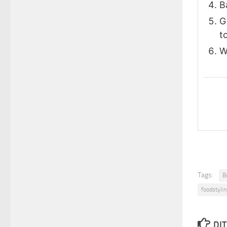
B
G
t
W
Tags:
B
foodstylin
DIT