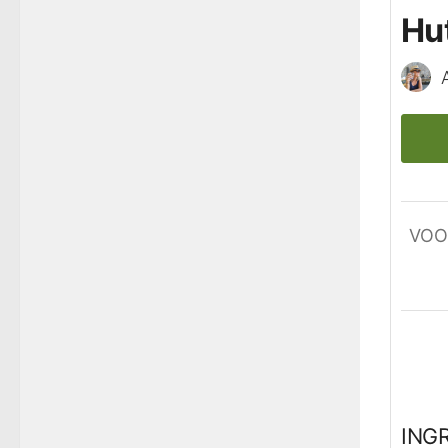
Hu
VOO
ING