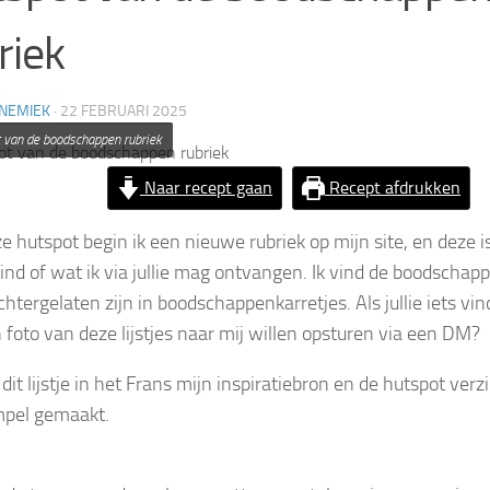
riek
NEMIEK
·
22 FEBRUARI 2025
 van de boodschappen rubriek
Naar recept gaan
Recept afdrukken
e hutspot begin ik een nieuwe rubriek op mijn site, en deze i
vind of wat ik via jullie mag ontvangen. Ik vind de boodschapp
chtergelaten zijn in boodschappenkarretjes. Als jullie iets vin
 foto van deze lijstjes naar mij willen opsturen via een DM?
dit lijstje in het Frans mijn inspiratiebron en de hutspot ver
mpel gemaakt.