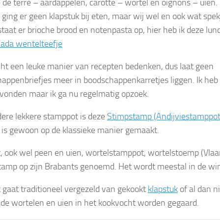
e terre – aardappelen, carotte – wortel en oignons – uien
ging er geen klapstuk bij eten, maar wij wel en ook wat spek
staat er brioche brood en notenpasta op, hier heb ik deze l
lada wentelteefje
echt een leuke manier van recepten bedenken, dus laat geen
appenbriefjes meer in boodschappenkarretjes liggen. Ik heb 
vonden maar ik ga nu regelmatig opzoek.
ere lekkere stamppot is deze
Stimpstamp (Andijviestamppot
 is gewoon op de klassieke manier gemaakt.
, ook wel peen en uien, wortelstamppot, wortelstoemp (Vla
tamp op zijn Brabants genoemd. Het wordt meestal in de wi
 gaat traditioneel vergezeld van gekookt
klapstuk
of al dan n
 de wortelen en uien in het kookvocht worden gegaard.