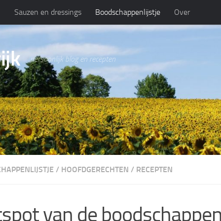
n
Sauzen en dressings
Boodschappenlijstje
Over
ijk
persoonlijk blog en recepten
HAPPENLIJSTJE
/
HOOFDGERECHTEN
/
RECEPTEN
spot van de boodschappenl