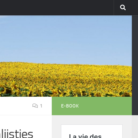
1
E-BOOK
ijstjes