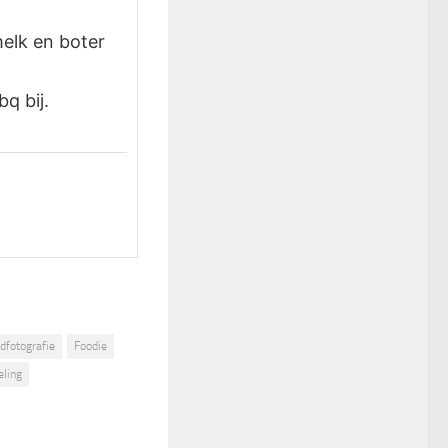
melk en boter
bq bij.
dfotografie
Foodie
eling