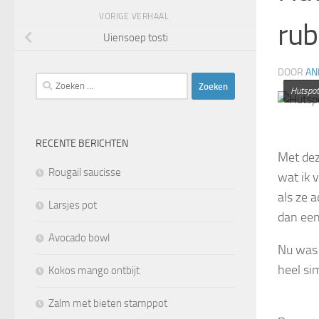
VORIGE VERHAAL
rub
Uiensoep tosti
DOOR
AN
Zoeken
Hutspot
naar:
RECENTE BERICHTEN
Met dez
Rougail saucisse
wat ik 
als ze a
Larsjes pot
dan een
Avocado bowl
Nu was 
heel si
Kokos mango ontbijt
Zalm met bieten stamppot