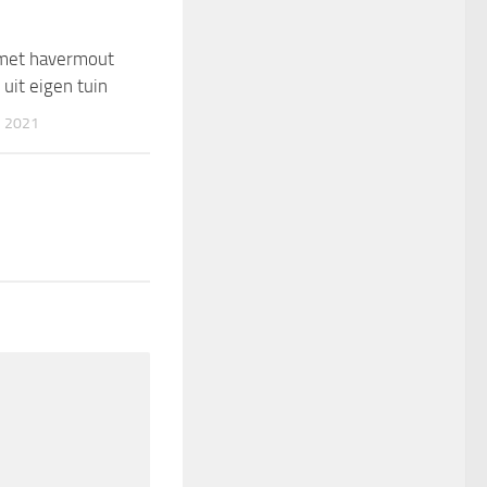
met havermout
1
uit eigen tuin
 2021