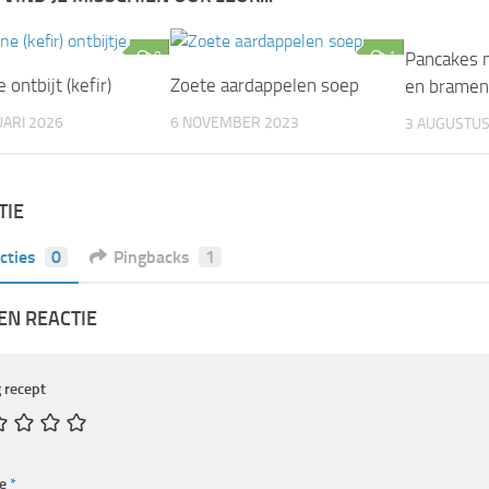
0
1
Pancakes 
 ontbijt (kefir)
Zoete aardappelen soep
en bramen 
ARI 2026
6 NOVEMBER 2023
3 AUGUSTUS
TIE
cties
0
Pingbacks
1
EN REACTIE
 recept
ie
*