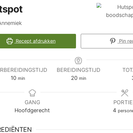
tspot
Annemiek
Recept afdrukken
Pin re
RBEREIDINGSTIJD
BEREIDINGSTIJD
TOT
minuten
minuten
10
20
min
min
GANG
PORTIE
Hoofdgerecht
4
person
REDIËNTEN