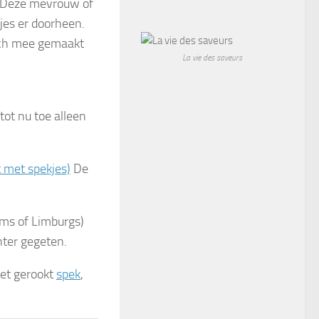
. Deze mevrouw of
jes er doorheen.
unch mee gemaakt
La vie des saveurs
tot nu toe alleen
 met spekjes)
De
ams of Limburgs)
nter gegeten.
iet gerookt
spek
,