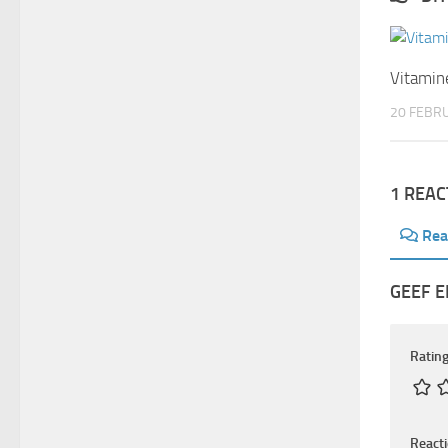
Vitamine
20 FEBRU
1 REAC
Rea
GEEF E
Rating
React