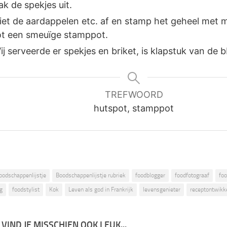
ak de spekjes uit.
iet de aardappelen etc. af en stamp het geheel met 
ot een smeuïge stamppot.
ij serveerde er spekjes en briket, is klapstuk van de b
TREFWOORD
hutspot, stamppot
oodschappenlijstje
Boodschappenlijstje rubriek
foodblogger
foodfotograaf
foo
g
foodstylist
Kok
Leven als god in Frankrijk
levensgenieter
receptontwikk
 VIND JE MISSCHIEN OOK LEUK...