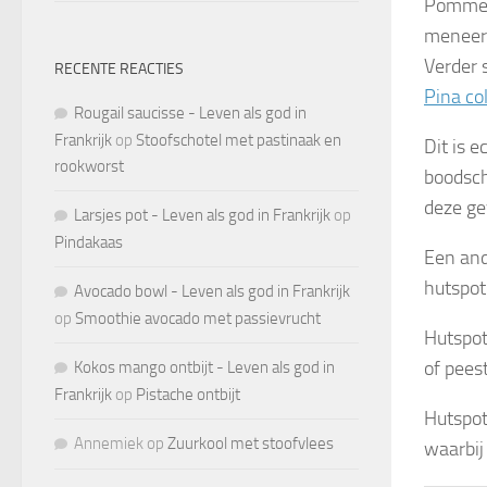
Pomme d
meneer 
Verder 
RECENTE REACTIES
Pina co
Rougail saucisse - Leven als god in
Frankrijk
op
Stoofschotel met pastinaak en
Dit is 
rookworst
boodsch
deze ge
Larsjes pot - Leven als god in Frankrijk
op
Pindakaas
Een and
hutspot
Avocado bowl - Leven als god in Frankrijk
op
Smoothie avocado met passievrucht
Hutspot
of pees
Kokos mango ontbijt - Leven als god in
Frankrijk
op
Pistache ontbijt
Hutspot
Annemiek
op
Zuurkool met stoofvlees
waarbij