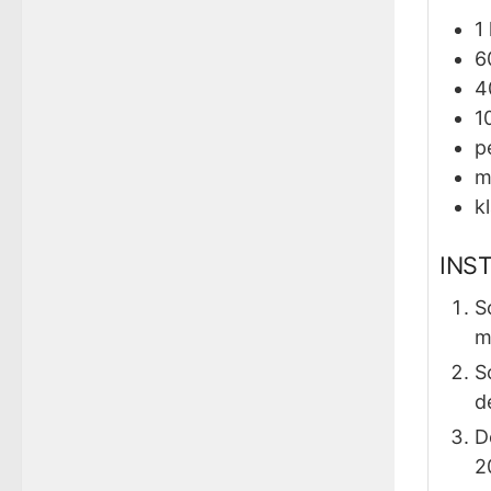
1
6
4
1
p
m
k
INS
S
m
S
d
D
2