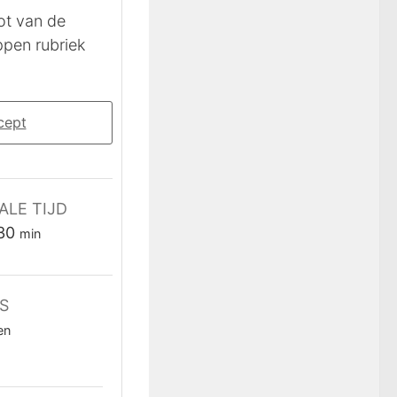
cept
ALE TIJD
minuten
30
min
S
en