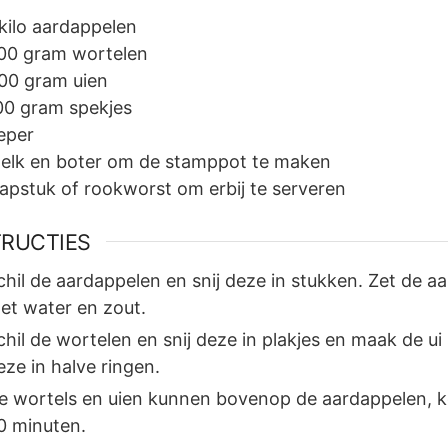
kilo
aardappelen
00
gram
wortelen
00
gram
uien
00
gram
spekjes
eper
elk en boter om de stamppot te maken
lapstuk of rookworst om erbij te serveren
TRUCTIES
chil de aardappelen en snij deze in stukken. Zet de a
et water en zout.
chil de wortelen en snij deze in plakjes en maak de ui
eze in halve ringen.
e wortels en uien kunnen bovenop de aardappelen, k
0 minuten.