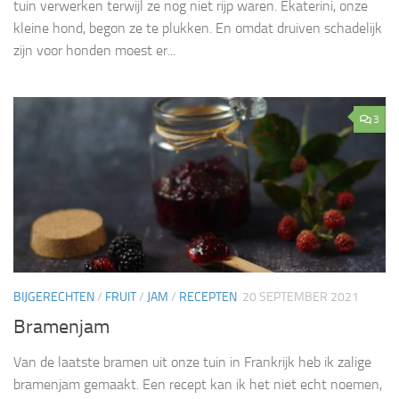
tuin verwerken terwijl ze nog niet rijp waren. Ekaterini, onze
kleine hond, begon ze te plukken. En omdat druiven schadelijk
zijn voor honden moest er...
3
BIJGERECHTEN
/
FRUIT
/
JAM
/
RECEPTEN
20 SEPTEMBER 2021
Bramenjam
Van de laatste bramen uit onze tuin in Frankrijk heb ik zalige
bramenjam gemaakt. Een recept kan ik het niet echt noemen,