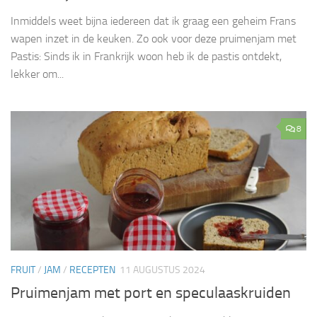
Inmiddels weet bijna iedereen dat ik graag een geheim Frans
wapen inzet in de keuken. Zo ook voor deze pruimenjam met
Pastis: Sinds ik in Frankrijk woon heb ik de pastis ontdekt,
lekker om...
8
FRUIT
/
JAM
/
RECEPTEN
11 AUGUSTUS 2024
Pruimenjam met port en speculaaskruiden