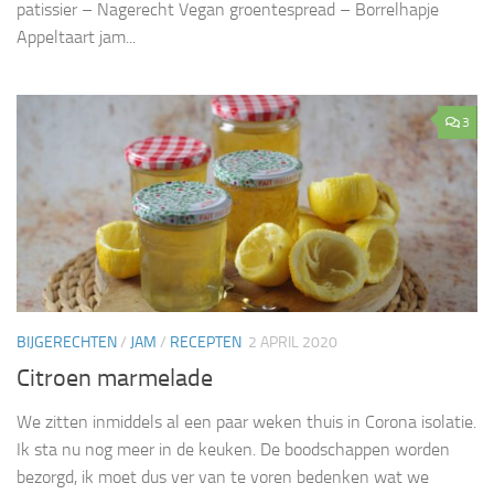
patissier – Nagerecht Vegan groentespread – Borrelhapje
Appeltaart jam...
3
BIJGERECHTEN
/
JAM
/
RECEPTEN
2 APRIL 2020
Citroen marmelade
We zitten inmiddels al een paar weken thuis in Corona isolatie.
Ik sta nu nog meer in de keuken. De boodschappen worden
bezorgd, ik moet dus ver van te voren bedenken wat we