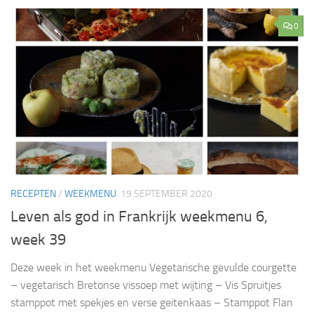
0
RECEPTEN
/
WEEKMENU
19 SEPTEMBER 2020
Leven als god in Frankrijk weekmenu 6,
week 39
Deze week in het weekmenu Vegetarische gevulde courgette
– vegetarisch Bretonse vissoep met wijting – Vis Spruitjes
stamppot met spekjes en verse geitenkaas – Stamppot Flan