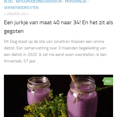
BLOG
/
NATUURVOEDINGSADVISEUR
/
PERSOONLIJK
/
VERANTWOORD ETEN
2 JANUARI 2021
Een jurkje van maat 40 naar 34! En het zit als
gegoten
Dit blog staat op de site van Jonathan Klaasen een online
diëtist. Een samenvatting over 3 maanden begeleiding van
een diëtist in 2020. Ik zal me eerst even voorstellen, ik ben
Annemiek, 57 jaar...
0