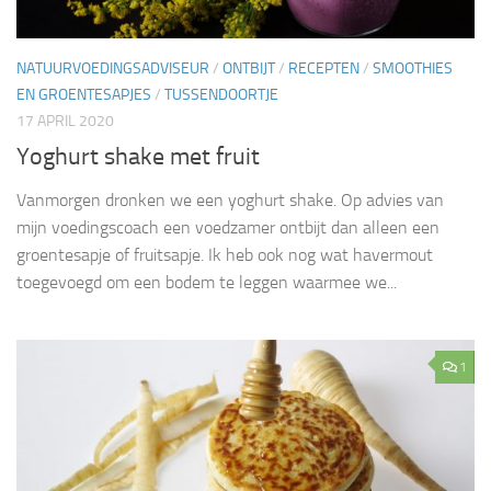
NATUURVOEDINGSADVISEUR
/
ONTBIJT
/
RECEPTEN
/
SMOOTHIES
EN GROENTESAPJES
/
TUSSENDOORTJE
17 APRIL 2020
Yoghurt shake met fruit
Vanmorgen dronken we een yoghurt shake. Op advies van
mijn voedingscoach een voedzamer ontbijt dan alleen een
groentesapje of fruitsapje. Ik heb ook nog wat havermout
toegevoegd om een bodem te leggen waarmee we...
1