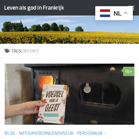
Leven als god in Frankrijk
Doorgaan naar inhoud
NL
TAGS:
NO DIET
4
BLOG
/
NATUURVOEDINGSADVISEUR
/
PERSOONLIJK
/