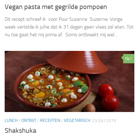
Vegan pasta met gegrilde pompoen
Dit recept schreef ik voor Puur Suzanne Suzanne: Vorige
week vertelde ik jullie dat ik 31 dagen geen vlees zal eten. Tot
nu toe gaat het mij prima af . Soms ontbreekt mij wel...
1
LUNCH
/
ONTBIJT
/
RECEPTEN
/
VEGETARISCH
23 JULI 2019
Shakshuka