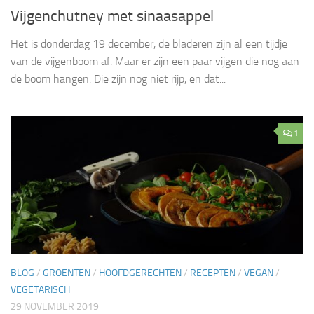
Vijgenchutney met sinaasappel
Het is donderdag 19 december, de bladeren zijn al een tijdje
van de vijgenboom af. Maar er zijn een paar vijgen die nog aan
de boom hangen. Die zijn nog niet rijp, en dat...
1
BLOG
/
GROENTEN
/
HOOFDGERECHTEN
/
RECEPTEN
/
VEGAN
/
VEGETARISCH
29 NOVEMBER 2019