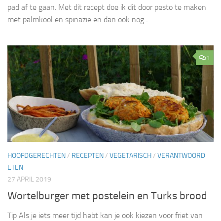
pad af te gaan. Met dit recept doe ik dit door pesto te maken
met palmkool en spinazie en dan ook nog...
1
HOOFDGERECHTEN
/
RECEPTEN
/
VEGETARISCH
/
VERANTWOORD
ETEN
27 APRIL 2019
Wortelburger met postelein en Turks brood
Tip Als je iets meer tijd hebt kan je ook kiezen voor friet van