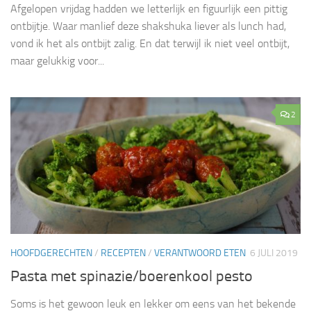
Afgelopen vrijdag hadden we letterlijk en figuurlijk een pittig
ontbijtje. Waar manlief deze shakshuka liever als lunch had,
vond ik het als ontbijt zalig. En dat terwijl ik niet veel ontbijt,
maar gelukkig voor...
2
HOOFDGERECHTEN
/
RECEPTEN
/
VERANTWOORD ETEN
6 JULI 2019
Pasta met spinazie/boerenkool pesto
Soms is het gewoon leuk en lekker om eens van het bekende