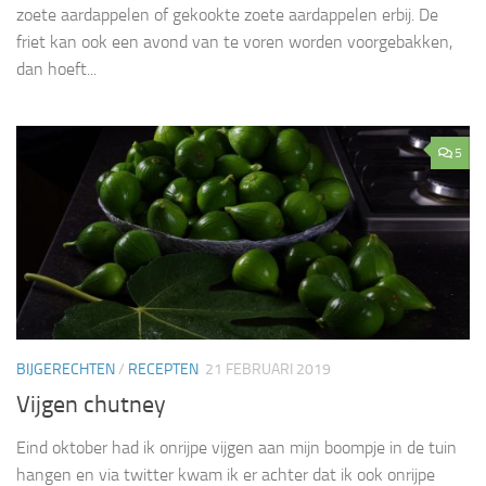
zoete aardappelen of gekookte zoete aardappelen erbij. De
friet kan ook een avond van te voren worden voorgebakken,
dan hoeft...
5
BIJGERECHTEN
/
RECEPTEN
21 FEBRUARI 2019
Vijgen chutney
Eind oktober had ik onrijpe vijgen aan mijn boompje in de tuin
hangen en via twitter kwam ik er achter dat ik ook onrijpe