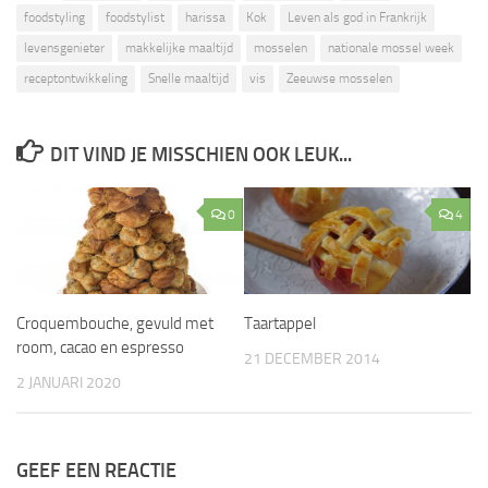
foodstyling
foodstylist
harissa
Kok
Leven als god in Frankrijk
levensgenieter
makkelijke maaltijd
mosselen
nationale mossel week
receptontwikkeling
Snelle maaltijd
vis
Zeeuwse mosselen
DIT VIND JE MISSCHIEN OOK LEUK...
0
4
Croquembouche, gevuld met
Taartappel
room, cacao en espresso
21 DECEMBER 2014
2 JANUARI 2020
GEEF EEN REACTIE