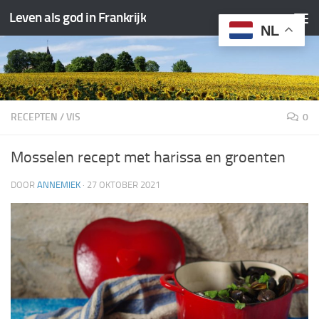
Leven als god in Frankrijk
Doorgaan naar inhoud
NL
RECEPTEN
/
VIS
0
Mosselen recept met harissa en groenten
DOOR
ANNEMIEK
·
27 OKTOBER 2021