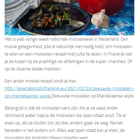
Het is was vorige week nationale mosselweek in Nederland. Een
mooie gelegenheid, (die ik natuurlijk niet nodig heb), om mosselen
te eten en een mosselen recept met jullie te delen. In Frankrijk kan
je ze kopen bij de prachtige vis afdelingen in de super-marches. Of
op de diverse lokale markten.
Een ander mossel recept vindt je hier,
http://levenalsgodinfrankrijk.eu/2021/02/25/zeeuwse-mosselen-
op-marokkaanse-wijze/
Zeeuwse mosselen op Marokkaanse wijze
Belangrijk is dat de mosselen vers zijn. Als je ze wast onder
stromend water haal je de mosselen die open staan eruit. Tik er
even op, als ze sluiten zijn ze oke, anders gaan ze weg. Na het
bereiden is het anders om. Alles wat open staat kan je eten, de
mosselen die gesloten blijven moeten weg.