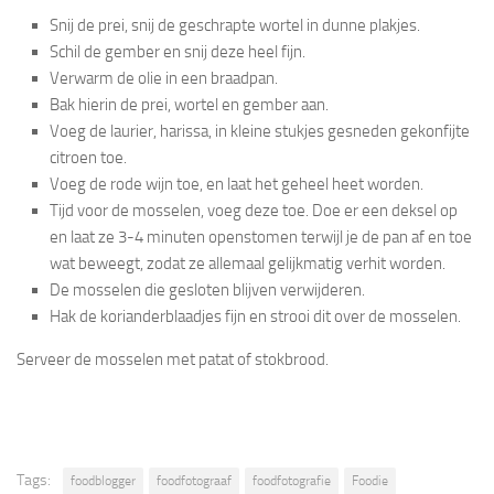
Snij de prei, snij de geschrapte wortel in dunne plakjes.
Schil de gember en snij deze heel fijn.
Verwarm de olie in een braadpan.
Bak hierin de prei, wortel en gember aan.
Voeg de laurier, harissa, in kleine stukjes gesneden gekonfijte
citroen toe.
Voeg de rode wijn toe, en laat het geheel heet worden.
Tijd voor de mosselen, voeg deze toe. Doe er een deksel op
en laat ze 3-4 minuten openstomen terwijl je de pan af en toe
wat beweegt, zodat ze allemaal gelijkmatig verhit worden.
De mosselen die gesloten blijven verwijderen.
Hak de korianderblaadjes fijn en strooi dit over de mosselen.
Serveer de mosselen met patat of stokbrood.
Tags:
foodblogger
foodfotograaf
foodfotografie
Foodie