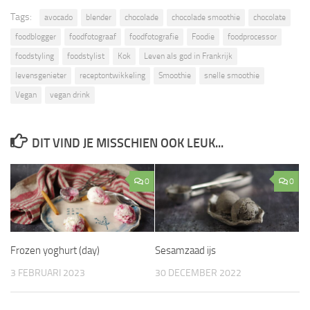
Tags:
avocado
blender
chocolade
chocolade smoothie
chocolate
foodblogger
foodfotograaf
foodfotografie
Foodie
foodprocessor
foodstyling
foodstylist
Kok
Leven als god in Frankrijk
levensgenieter
receptontwikkeling
Smoothie
snelle smoothie
Vegan
vegan drink
DIT VIND JE MISSCHIEN OOK LEUK...
0
0
Frozen yoghurt (day)
Sesamzaad ijs
3 FEBRUARI 2023
30 DECEMBER 2022