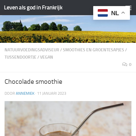
Leven als god in Frankrijk
Doorgaan naar inhoud
NL
NATUURVOEDINGSADVISEUR
/
SMOOTHIES EN GROENTESAPJES
/
TUSSENDOORTJE
/
VEGAN
0
Chocolade smoothie
DOOR
ANNEMIEK
·
11 JANUARI 2023