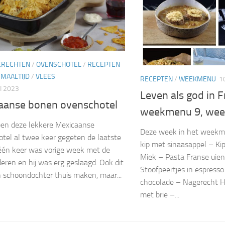
ERECHTEN
/
OVENSCHOTEL
/
RECEPTEN
 MAALTIJD
/
VLEES
RECEPTEN
/
WEEKMENU
1
I 2023
Leven als god in F
aanse bonen ovenschotel
weekmenu 9, wee
en deze lekkere Mexicaanse
Deze week in het week
tel al twee keer gegeten de laatste
kip met sinaasappel – Kip
één keer was vorige week met de
Miek – Pasta Franse uie
deren en hij was erg geslaagd. Ook dit
Stoofpeertjes in espress
n schoondochter thuis maken, maar...
chocolade – Nagerecht Ha
met brie –...