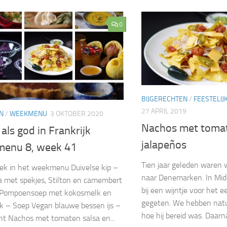
0
BIJGERECHTEN
/
FEESTELIJ
27 APRIL 2019
N
/
WEEKMENU
3 OKTOBER 2020
Nachos met tomat
als god in Frankrijk
jalapeños
enu 8, week 41
Tien jaar geleden waren 
ek in het weekmenu Duivelse kip –
naar Denemarken. In Mid
a met spekjes, Stilton en camembert
bij een wijntje voor het 
 Pompoensoep met kokosmelk en
gegeten. We hebben natu
k – Soep Vegan blauwe bessen ijs –
hoe hij bereid was. Daarn
t Nachos met tomaten salsa en...