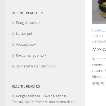
RECENTE BERICHTEN
Rougail saucisse
HOOFDG
Larsjes pot
/
SNELLE
9 JANUAR
Avocado bowl
Mexic
Kokos mango ontbijt
We hebb
ovenscho
Zalm met bieten stamppot
maand. 
kleinkin
ging mij
RECENTE REACTIES
Rougail saucisse - Leven als god in
Frankrijk
op
Stoofschotel met pastinaak en