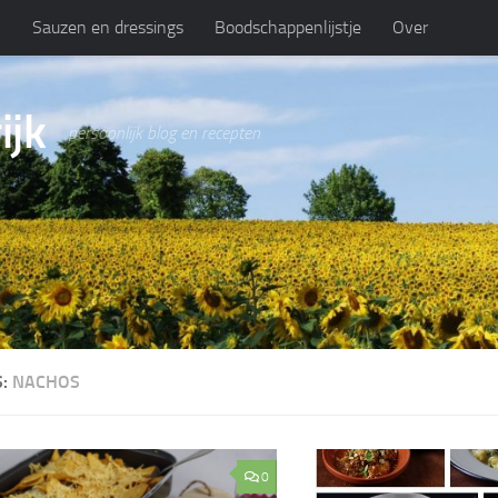
n
Sauzen en dressings
Boodschappenlijstje
Over
ijk
persoonlijk blog en recepten
S:
NACHOS
0