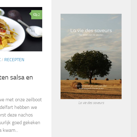
2
K
/
RECEPTEN
en salsa en
we met onze zeilboot
La vie des saveurs
delfart hebben we
eerst deze nachos
urlijk goed gekeken
a kwam...