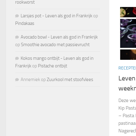
rookworst
Larsjes pot - Leven als god in Frankrijk
op
Pindakaas
Avocado bowl - Leven als god in Frankrijk
op
Smoothie avocado met passievrucht
Kokos mango ontbijt - Leven als god in
Frankrijk
op
Pistache ontbijt
RECEPTE
Leven 
Annemiek
op
Zuurkool met stoofvlees
weekm
Deze we
Kip Past
– Pasta
pastinaa
Nagerech