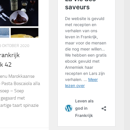
0 OKTOBER 2020
rankrijk
k 42
menu Marokkaanse
 Pasta Boscaiola alla
nsoep – Soep
o gegaard met
rtige taart spinazie