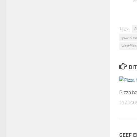
Tags:
A
gezond re
Westfries
DIT
Pizza h
20 AUGU
GEEF E