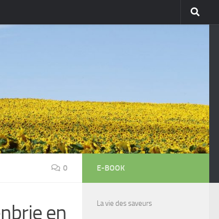
0
E-BOOK
La vie des saveurs
enbrie en