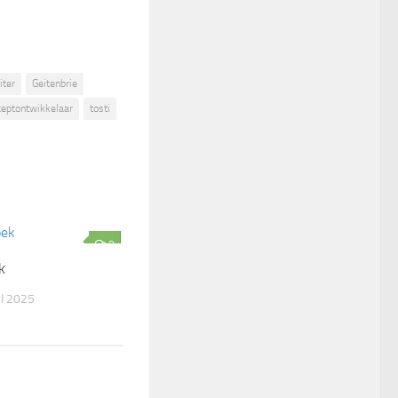
iter
Geitenbrie
ceptontwikkelaar
tosti
0
k
I 2025