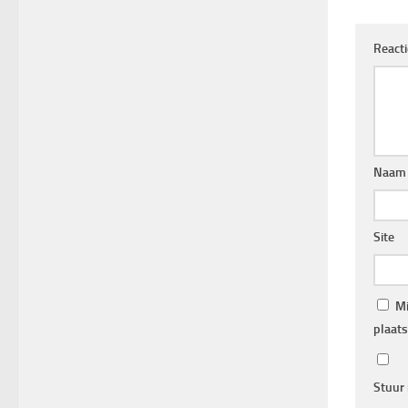
React
Naa
Site
Mi
plaats
Stuur 