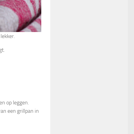
 lekker.
gt.
en op leggen.
van een grillpan in