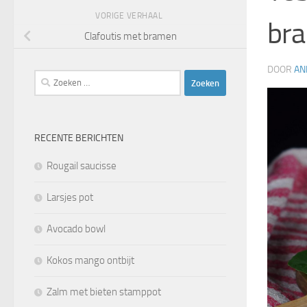
VORIGE VERHAAL
br
Clafoutis met bramen
DOOR
AN
Zoeken
naar:
RECENTE BERICHTEN
Rougail saucisse
Larsjes pot
Avocado bowl
Kokos mango ontbijt
Zalm met bieten stamppot