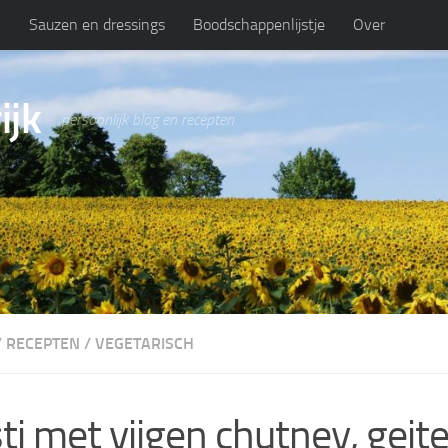
n
Sauzen en dressings
Boodschappenlijstje
Over
ijk
persoonlijk blog en recepten
/
RECEPTEN
/
VEGETARISCH
ti met vijgen chutney, geit