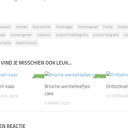
bbekerk
bramen
food styliste
foodblogger
foodfotograaf
Foodie
foodwr
cept
kitchemgarden
moestuin
product foodfotografie
product fotografie
re
e foodie
Westfriesland
 VIND JE MISSCHIEN OOK LEUK...
1
2
am kaas
Brioche wentelteefjes
Ontbijtkoe
cake
STUS 2023
12 FEBRUAR
9 MAART 2025
EN REACTIE