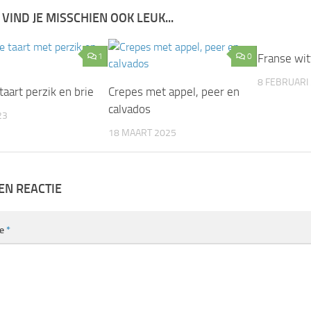
 VIND JE MISSCHIEN OOK LEUK...
1
0
Fran­se wi
8 FEBRUARI
taart perzik en brie
Crepes met appel, peer en
calvados
23
18 MAART 2025
EN REACTIE
ie
*