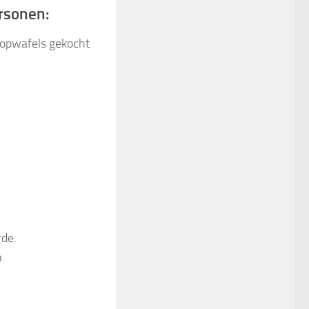
ersonen:
oopwafels gekocht
rde.
.