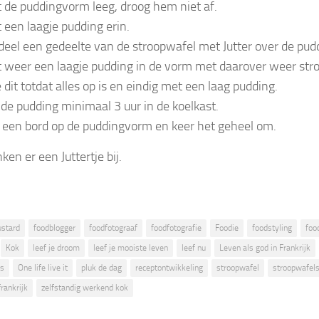
t de puddingvorm leeg, droog hem niet af.
t een laagje pudding erin.
deel een gedeelte van de stroopwafel met Jutter over de pud
t weer een laagje pudding in de vorm met daarover weer str
 dit totdat alles op is en eindig met een laag pudding.
 de pudding minimaal 3 uur in de koelkast.
 een bord op de puddingvorm en keer het geheel om.
ken er een Juttertje bij.
ustard
foodblogger
foodfotograaf
foodfotografie
Foodie
foodstyling
foo
Kok
leef je droom
leef je mooiste leven
leef nu
Leven als god in Frankrijk
ds
One life live it
pluk de dag
receptontwikkeling
stroopwafel
stroopwafel
rankrijk
zelfstandig werkend kok