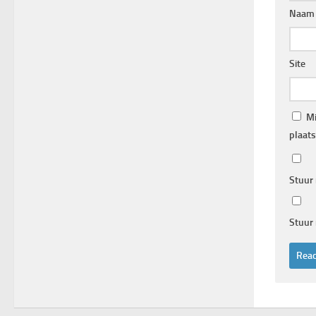
Naa
Site
Mi
plaats
Stuur 
Stuur 