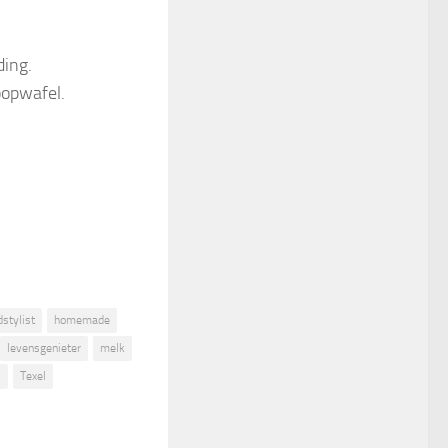
ding.
oopwafel.
dstylist
homemade
levensgenieter
melk
s
Texel