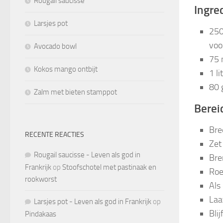
Rougail saucisse
Ingred
Larsjes pot
250
voo
Avocado bowl
75 
Kokos mango ontbijt
1 li
80 
Zalm met bieten stamppot
Berei
Bre
RECENTE REACTIES
Zet
Rougail saucisse - Leven als god in
Bre
Frankrijk
op
Stoofschotel met pastinaak en
Roe
rookworst
Als
Laa
Larsjes pot - Leven als god in Frankrijk
op
Bli
Pindakaas