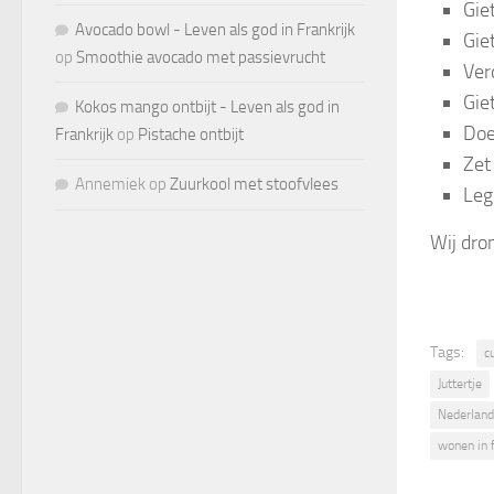
Gie
Avocado bowl - Leven als god in Frankrijk
Gie
op
Smoothie avocado met passievrucht
Ver
Gie
Kokos mango ontbijt - Leven als god in
Doe
Frankrijk
op
Pistache ontbijt
Zet
Annemiek
op
Zuurkool met stoofvlees
Leg
Wij dron
Tags:
c
Juttertje
Nederlan
wonen in f