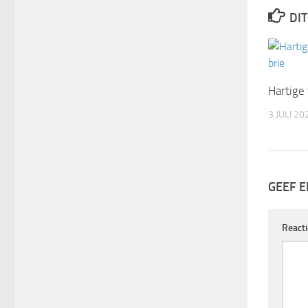
DIT
Hartige 
3 JULI 20
GEEF E
React