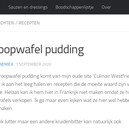
n
Sauzen en dressings
Boodschappenlijstje
Over
ECHTEN
/
RECEPTEN
ijk
persoonlijk blog en recepten
oopwafel pudding
NEMIEK
·
1 SEPTEMBER 2020
roopwafel pudding komt van mijn oude site ‘Culinair Westfri
n ik aan het leeg halen en recepten die de moeite waard zijn v
te. Helaas kan ik hem hier in Frankrijk niet maken omdat ze h
afels verkopen. Ik ga maar even kijken wat ze hier wel heb
maken.
ik Jutter maar een andere kruidenbitter kan natuurlijk ook.