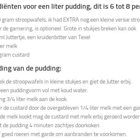
iënten voor een liter pudding, dit is 6 tot 8 p
 gram stroopwafels, ik had EXTRA nog een kleine versie str
r de garnering, is optioneel. Grote in stukjes breken kan ook
ml Juttertje, een kruidenbitter van Texel
ter melk
gram custard
ding van de pudding:
ek de stroopwafels in kleine stukjes en giet de Jutter erbij.
 een puddingvorm vol met koud water.
ng 3/4 liter melk aan de kook.
r de custard door de overgebleven 1/4 liter melk met een ga
 de melk kookt mag de custard met melk erbij geroerd worden
t de pudding 4 minuten zachtjes doorkoken.
jf goed roeren met garde om aanbranden te voorkomen.