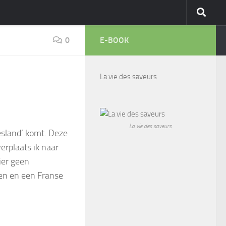
0
E-BOOK
La vie des saveurs
La vie des saveurs
esland’ komt. Deze
erplaats ik naar
ier geen
ben en een Franse