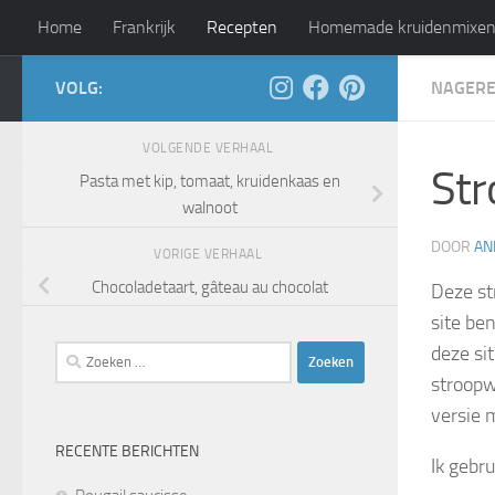
Home
Frankrijk
Recepten
Homemade kruidenmixe
Doorgaan naar inhoud
VOLG:
NAGER
Leven als god in Frankr
VOLGENDE VERHAAL
Str
Pasta met kip, tomaat, kruidenkaas en
walnoot
DOOR
AN
VORIGE VERHAAL
Chocoladetaart, gâteau au chocolat
Deze st
site be
deze si
Zoeken
naar:
stroopw
versie 
RECENTE BERICHTEN
Ik gebru