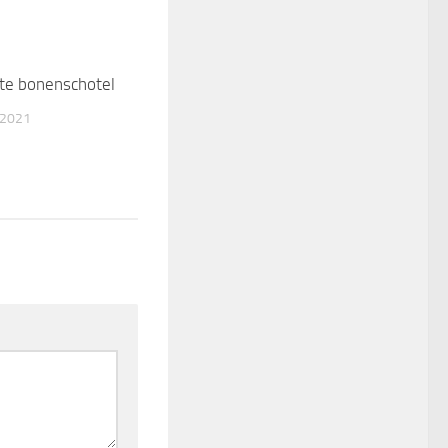
tte bonenschotel
2
 2021