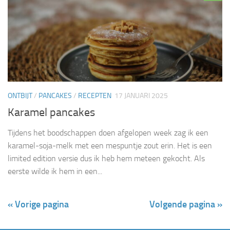
ONTBIJT
/
PANCAKES
/
RECEPTEN
17 JANUARI 2025
Karamel pancakes
Tijdens het boodschappen doen afgelopen week zag ik een
karamel-soja-melk met een mespuntje zout erin. Het is een
limited edition versie dus ik heb hem meteen gekocht. Als
eerste wilde ik hem in een...
« Vorige pagina
Volgende pagina »