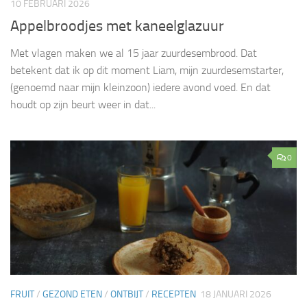
10 FEBRUARI 2026
Appelbroodjes met kaneelglazuur
Met vlagen maken we al 15 jaar zuurdesembrood. Dat
betekent dat ik op dit moment Liam, mijn zuurdesemstarter,
(genoemd naar mijn kleinzoon) iedere avond voed. En dat
houdt op zijn beurt weer in dat...
0
FRUIT
/
GEZOND ETEN
/
ONTBIJT
/
RECEPTEN
18 JANUARI 2026