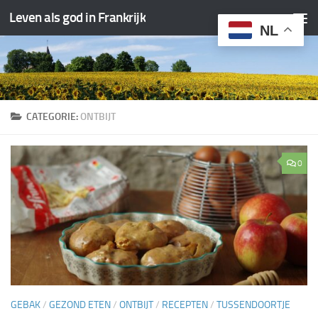
Leven als god in Frankrijk
Doorgaan naar inhoud
NL
CATEGORIE:
ONTBIJT
0
GEBAK
/
GEZOND ETEN
/
ONTBIJT
/
RECEPTEN
/
TUSSENDOORTJE