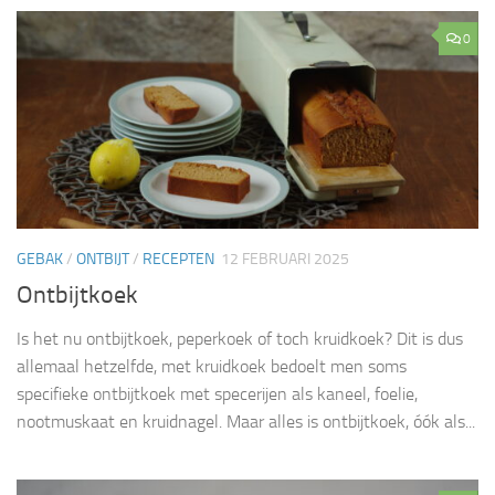
0
GEBAK
/
ONTBIJT
/
RECEPTEN
12 FEBRUARI 2025
Ontbijtkoek
Is het nu ontbijtkoek, peperkoek of toch kruidkoek? Dit is dus
allemaal hetzelfde, met kruidkoek bedoelt men soms
specifieke ontbijtkoek met specerijen als kaneel, foelie,
nootmuskaat en kruidnagel. Maar alles is ontbijtkoek, óók als...