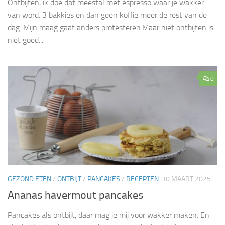
Ontbijten, ik doe dat meestal met espresso waar je wakker
van word. 3 bakkies en dan geen koffie meer de rest van de
dag. Mijn maag gaat anders protesteren.Maar niet ontbijten is
niet goed...
0
GEZOND ETEN
/
ONTBIJT
/
PANCAKES
/
RECEPTEN
30 MAART 2025
Ananas havermout pancakes
Pancakes als ontbijt, daar mag je mij voor wakker maken. En