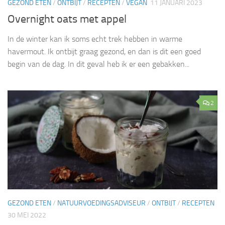
GEZOND ETEN
/
ONTBIJT
/
RECEPTEN
/
VEGAN
11 JANUARI 2023
Overnight oats met appel
In de winter kan ik soms echt trek hebben in warme
havermout. Ik ontbijt graag gezond, en dan is dit een goed
begin van de dag. In dit geval heb ik er een gebakken...
2
GEZOND ETEN
/
NATUURVOEDINGSADVISEUR
/
ONTBIJT
/
RECEPTEN
30 MEI 2022