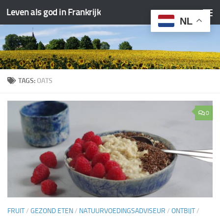
Leven als god in Frankrijk
Doorgaan naar inhoud
NL
TAGS:
OATS
0
FRUIT
/
GEZOND ETEN
/
NATUURVOEDINGSADVISEUR
/
ONTBIJT
/