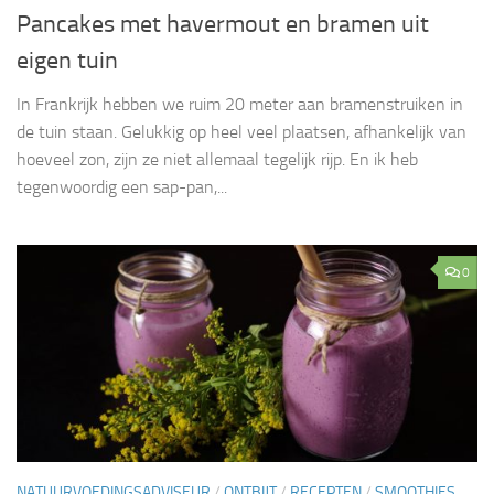
Pancakes met havermout en bramen uit
eigen tuin
In Frankrijk hebben we ruim 20 meter aan bramenstruiken in
de tuin staan. Gelukkig op heel veel plaatsen, afhankelijk van
hoeveel zon, zijn ze niet allemaal tegelijk rijp. En ik heb
tegenwoordig een sap-pan,...
0
NATUURVOEDINGSADVISEUR
/
ONTBIJT
/
RECEPTEN
/
SMOOTHIES