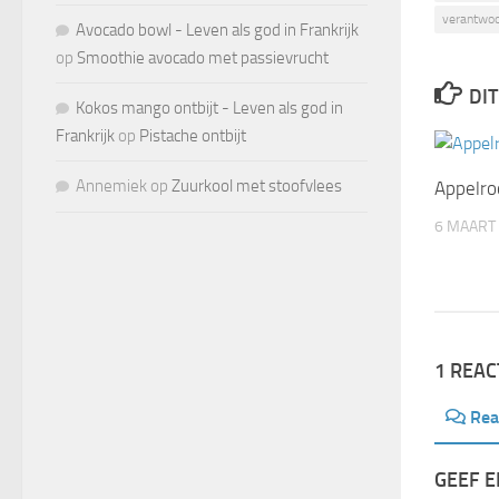
verantwoo
Avocado bowl - Leven als god in Frankrijk
op
Smoothie avocado met passievrucht
DIT
Kokos mango ontbijt - Leven als god in
Frankrijk
op
Pistache ontbijt
Annemiek
op
Zuurkool met stoofvlees
Appelro
6 MAART
1 REAC
Rea
GEEF E