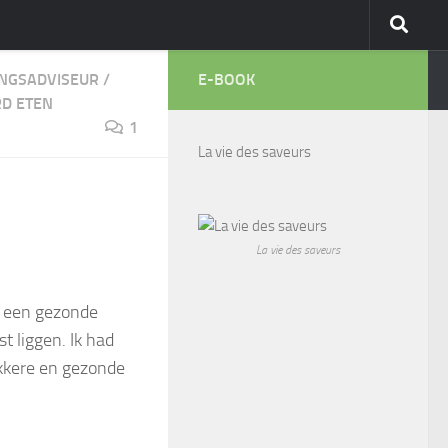
NGSADVISEUR
/
E-BOOK
D ETEN
1
La vie des saveurs
La vie des saveurs
e een gezonde
t liggen. Ik had
ekkere en gezonde