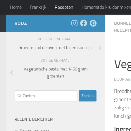
Home
Frankrijk
Recepten
Homemade kruidenmixe
Doorgaan naar inhoud
VOLG:
BORREL
Leven als god in Frankr
RECEPT
VOLGENDE VERHAAL
Groenten uit de oven met bloemkool rijst
Veg
VORIGE VERHAAL
Vegetarische pasta met 1450 gram
groenten
DOOR
AN
Broodbe
Zoeken
groentes
naar:
zalig v
lunch g
RECENTE BERICHTEN
Ingre