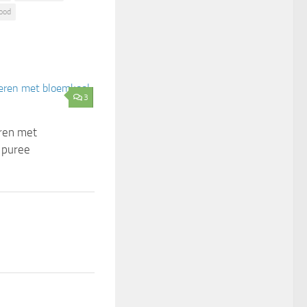
ood
3
eren met
 puree