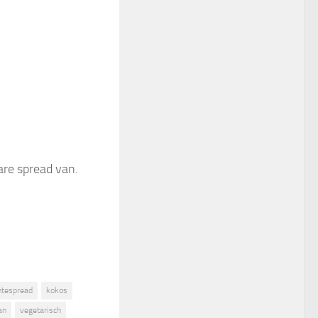
are spread van.
ntespread
kokos
an
vegetarisch