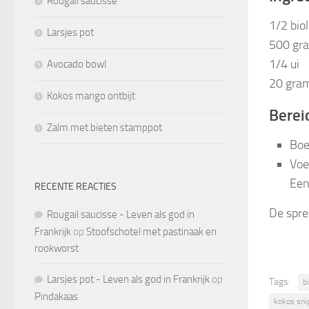
Rougail saucisse
1/2 bio
Larsjes pot
500 gra
1/4 ui
Avocado bowl
20 gram
Kokos mango ontbijt
Berei
Zalm met bieten stamppot
Boe
Voe
Een
RECENTE REACTIES
De spre
Rougail saucisse - Leven als god in
Frankrijk
op
Stoofschotel met pastinaak en
rookworst
Larsjes pot - Leven als god in Frankrijk
op
Tags:
b
Pindakaas
kokos sni