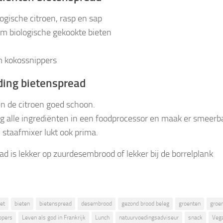
logische citroen, rasp en sap
m biologische gekookte bieten
 kokossnippers
ding bietenspread
n de citroen goed schoon.
g alle ingrediënten in een foodprocessor en maak er smeerb
 staafmixer lukt ook prima.
ad is lekker op zuurdesembrood of lekker bij de borrelplank
iet
bieten
bietenspread
desembrood
gezond brood beleg
groenten
groe
ppers
Leven als god in Frankrijk
Lunch
natuurvoedingsadviseur
snack
Veg