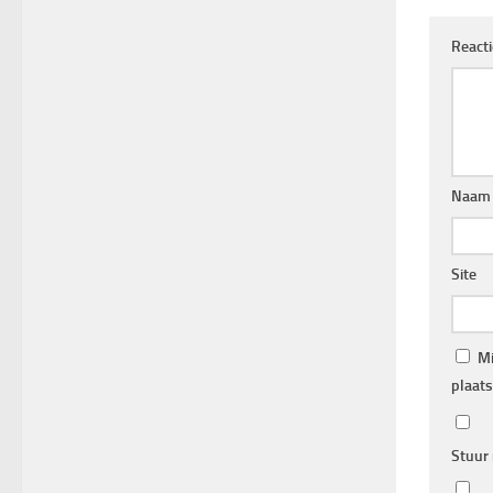
React
Naa
Site
Mi
plaats
Stuur 