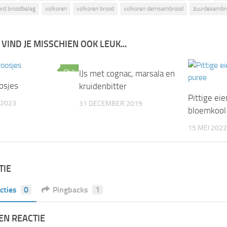
rd broodbeleg
volkoren
volkoren brood
volkoren demsembrood
zuurdesembr
 VIND JE MISSCHIEN OOK LEUK...
0
IJs met cognac, marsala en
0
osjes
kruidenbitter
Pittige ei
 2023
31 DECEMBER 2019
bloemkool
15 MEI 2022
TIE
cties
0
Pingbacks
1
EN REACTIE