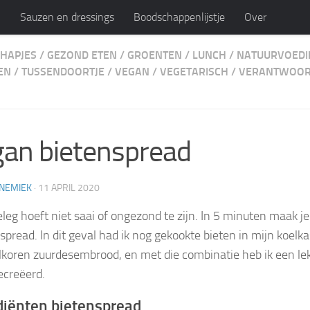
n
Sauzen en dressings
Boodschappenlijstje
Over
HAPJES
/
GEZOND ETEN
/
GROENTEN
/
LUNCH
/
NATUURVOEDI
ijk
EN
/
TUSSENDOORTJE
/
VEGAN
/
VEGETARISCH
/
VERANTWOOR
persoonlijk blog en recepten
an bietenspread
NEMIEK
·
11 APRIL 2020
leg hoeft niet saai of ongezond te zijn. In 5 minuten maak j
pread. In dit geval had ik nog gekookte bieten in mijn koelkas
olkoren zuurdesembrood, en met die combinatie heb ik een l
ecreëerd.
diënten bietenspread