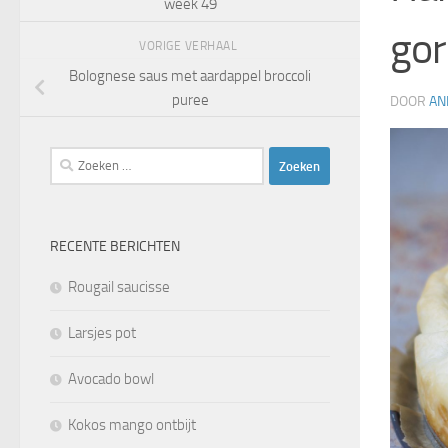
week 49
gor
VORIGE VERHAAL
Bolognese saus met aardappel broccoli
puree
DOOR
AN
Zoeken
naar:
RECENTE BERICHTEN
Rougail saucisse
Larsjes pot
Avocado bowl
Kokos mango ontbijt