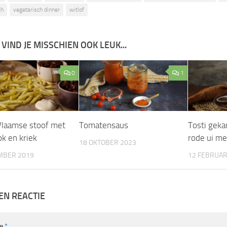
ch
vegetarisch dinner
witlof
 VIND JE MISSCHIEN OOK LEUK...
0
1
 Vlaamse stoof met
Tomatensaus
Tosti geka
ok en kriek
rode ui me
18 OKTOBER 2023
MBER 2019
12 FEBRUAR
EN REACTIE
ie
*