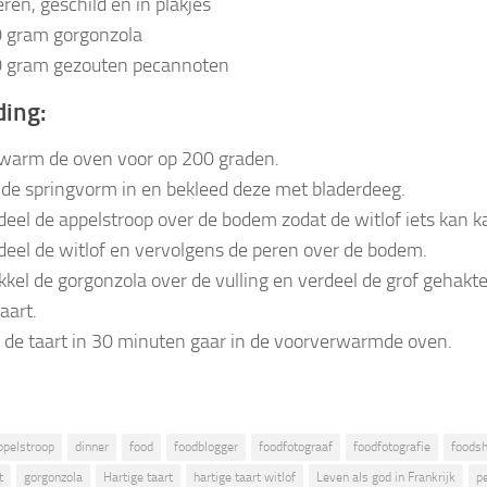
eren, geschild en in plakjes
 gram gorgonzola
 gram gezouten pecannoten
ding:
warm de oven voor op 200 graden.
 de springvorm in en bekleed deze met bladerdeeg.
deel de appelstroop over de bodem zodat de witlof iets kan k
deel de witlof en vervolgens de peren over de bodem.
kkel de gorgonzola over de vulling en verdeel de grof gehak
aart.
 de taart in 30 minuten gaar in de voorverwarmde oven.
ppelstroop
dinner
food
foodblogger
foodfotograaf
foodfotografie
foods
t
gorgonzola
Hartige taart
hartige taart witlof
Leven als god in Frankrijk
p