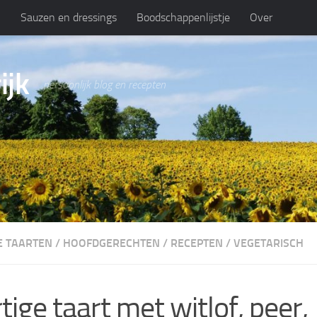
n
Sauzen en dressings
Boodschappenlijstje
Over
ijk
persoonlijk blog en recepten
E TAARTEN
/
HOOFDGERECHTEN
/
RECEPTEN
/
VEGETARISCH
tige taart met witlof, peer,