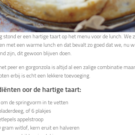
 stond er een hartige taart op het menu voor de lunch. We zij
n met een warme lunch en dat bevalt zo goed dat we, nu we t
nd zijn, dit gewoon blijven doen.
met peer en gorgonzola is altijd al een zalige combinatie maa
ten erbij is echt een lekkere toevoeging.
iënten oor de hartige taart:
e om de springvorm in te vetten
 bladerdeeg, of 6 plakjes
etlepels appelstroop
 gram witlof, kern eruit en halveren