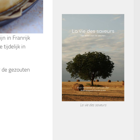
n in Franrijk
ijdelijk in
r de gezouten
La vie des saveurs