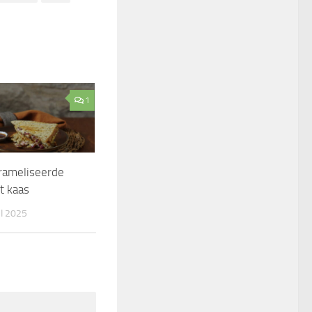
1
rameliseerde
t kaas
I 2025