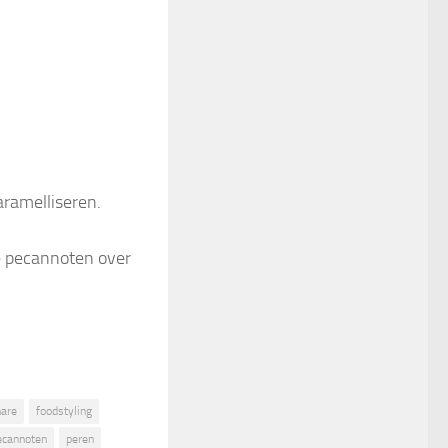
aramelliseren.
te pecannoten over
hare
foodstyling
ecannoten
peren