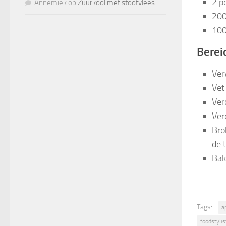
2 p
Annemiek
op
Zuurkool met stoofvlees
200
100
Berei
Ver
Vet
Ver
Ver
Bro
de t
Bak
Tags:
a
foodstylis