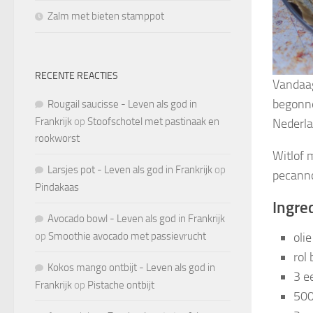
Zalm met bieten stamppot
RECENTE REACTIES
Vandaag
begonne
Rougail saucisse - Leven als god in
Frankrijk
op
Stoofschotel met pastinaak en
Nederla
rookworst
Witlof 
Larsjes pot - Leven als god in Frankrijk
op
pecanno
Pindakaas
Ingred
Avocado bowl - Leven als god in Frankrijk
oli
op
Smoothie avocado met passievrucht
rol
Kokos mango ontbijt - Leven als god in
3 e
Frankrijk
op
Pistache ontbijt
500