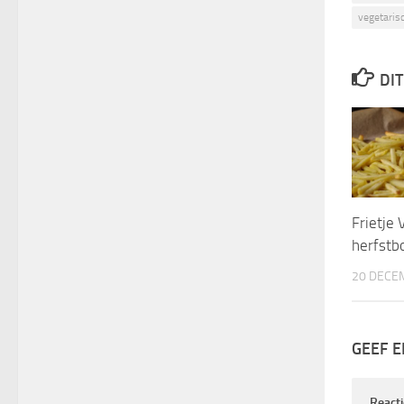
vegetaris
DIT
Frietje
herfstb
20 DECE
GEEF E
React