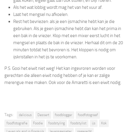
gaat koken, eigeel gaat dan ook stollen, en blijf roeren.
Als het wat lobbig wordt mag het van het vuur af.
Laat het mengsel nu afkoelen.
Rest het bevriezen: als je een ijsmachine hebt kan je die
gebruiken. Als je geen ijsmachine hebt dan kan het prima in
een bak in de vriezer. Klop met een mixer eerst lucht in het
mengsel en plaats de bak in de vriezer. Herhaal dit om de 20
minuten totdat het bevroren is. Het kloppen is nodig om
ijskristallen in het ijs te voorkomen.
P.S. Gooi het eiwit niet weg! Het kan ingevroren worden voor
gerechten die alleen eiwit nodig hebben of je kan er zalige
merengue mee maken. Ook voor de Amaretti is een eiwit nodig.
Tags:
delicious
Dessert
foodblogger
foodfotograaf
foodfotografie
Foodie
foodstyling
foodstylist
ijs
Kok
Leven als god in Frankrijk
levensgenieter
nagerecht