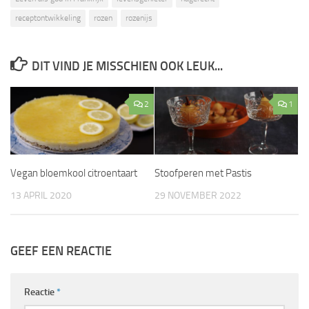
receptontwikkeling
rozen
rozenijs
DIT VIND JE MISSCHIEN OOK LEUK...
2
1
Vegan bloemkool citroentaart
Stoofperen met Pastis
13 APRIL 2020
29 NOVEMBER 2022
GEEF EEN REACTIE
Reactie
*