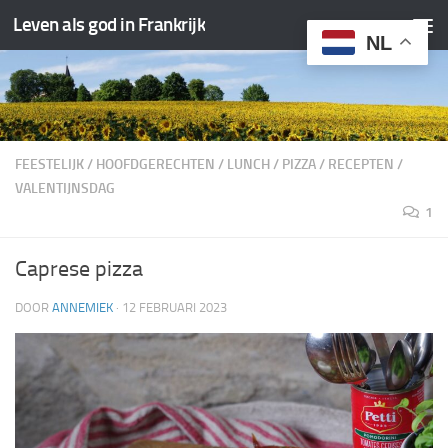
Leven als god in Frankrijk
Doorgaan naar inhoud
NL
FEESTELIJK
/
HOOFDGERECHTEN
/
LUNCH
/
PIZZA
/
RECEPTEN
/
VALENTIJNSDAG
1
Caprese pizza
DOOR
ANNEMIEK
·
12 FEBRUARI 2023