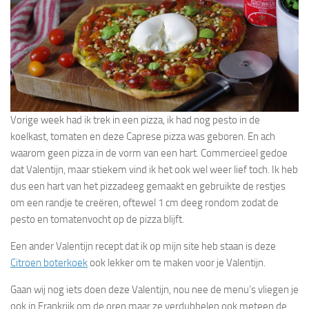
Vorige week had ik trek in een pizza, ik had nog pesto in de
koelkast, tomaten en deze Caprese pizza was geboren. En ach
waarom geen pizza in de vorm van een hart. Commercieel gedoe
dat Valentijn, maar stiekem vind ik het ook wel weer lief toch. Ik heb
dus een hart van het pizzadeeg gemaakt en gebruikte de restjes
om een randje te creëren, oftewel 1 cm deeg rondom zodat de
pesto en tomatenvocht op de pizza blijft.
Een ander Valentijn recept dat ik op mijn site heb staan is deze
Citroen boterkoek
ook lekker om te maken voor je Valentijn.
Gaan wij nog iets doen deze Valentijn, nou nee de menu’s vliegen je
ook in Frankrijk om de oren maar ze verdubbelen ook meteen de