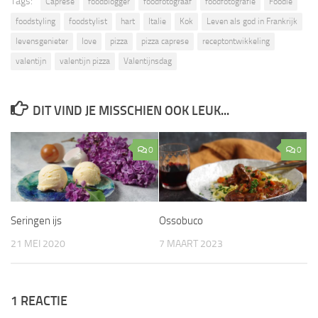
Tags:
Caprese
foodblogger
foodfotograaf
foodfotografie
Foodie
foodstyling
foodstylist
hart
Italie
Kok
Leven als god in Frankrijk
levensgenieter
love
pizza
pizza caprese
receptontwikkeling
valentijn
valentijn pizza
Valentijnsdag
DIT VIND JE MISSCHIEN OOK LEUK...
0
0
Seringen ijs
Ossobuco
21 MEI 2020
7 MAART 2023
1 REACTIE