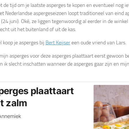
t de tijd om je laatste asperges te kopen en eventueel nog iet
et Nederlandse aspergeseizoen loopt traditioneel van eind ap
n (24 juni). Oké, ze liggen tegenwoordig al eerder in de win
echt uit het buitenland of uit de kas.
l koop je asperges bij
Bert Keijser
een oude vriend van Lars.
 mijn asperges voor deze asperges plaattaart eerst gewoon be
n ik slecht inschatten wanneer de asperges gaar zijn en mij
perges plaattaart
t zalm
Annemiek