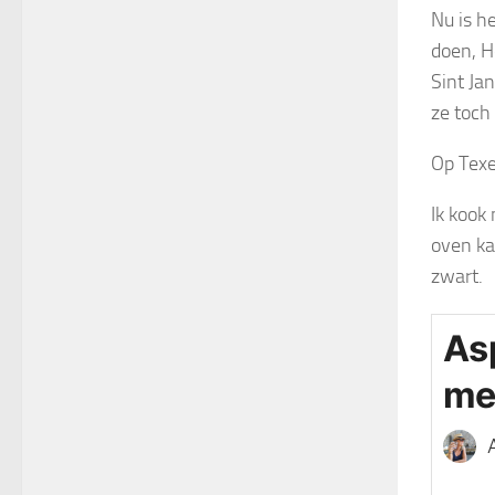
Nu is he
doen, H
Sint Ja
ze toch 
Op Texe
Ik kook
oven ka
zwart.
As
me