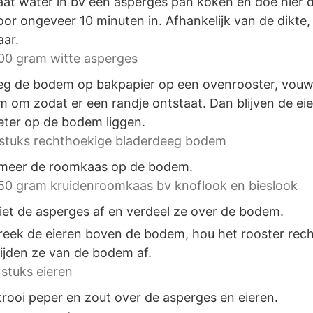
aat water in bv een asperges pan koken en doe hier 
oor ongeveer 10 minuten in. Afhankelijk van de dikte,
aar.
00 gram witte asperges
eg de bodem op bakpapier op een ovenrooster, vouw
m om zodat er een randje ontstaat. Dan blijven de eie
eter op de bodem liggen.
 stuks rechthoekige bladerdeeg bodem
meer de roomkaas op de bodem.
50 gram kruidenroomkaas bv knoflook en bieslook
iet de asperges af en verdeel ze over de bodem.
reek de eieren boven de bodem, hou het rooster rec
lijden ze van de bodem af.
 stuks eieren
trooi peper en zout over de asperges en eieren.