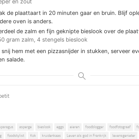
eper en zout
ak de plaattaart in 20 minuten gaar en bruin. Blijf op
edere oven is anders.
erdeel de zalm en fijn geknipte bieslook over de plaat
50 gram zalm,
4 stengels bieslook
k snij hem met een pizzasnijder in stukken, serveer e
en salade.
etit
sparagus
asperge
bieslook
eggs
eieren
foodblogger
foodfotograaf
f
g
foodstylist
Kok
kruidenkaas
Leven als god in Frankrijk
levensgenieter