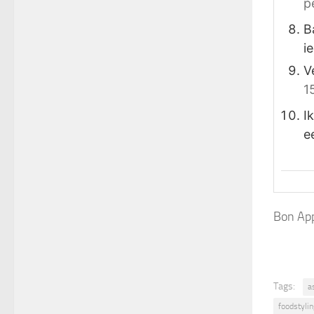
p
B
i
V
1
I
e
Bon App
Tags:
a
foodstylin