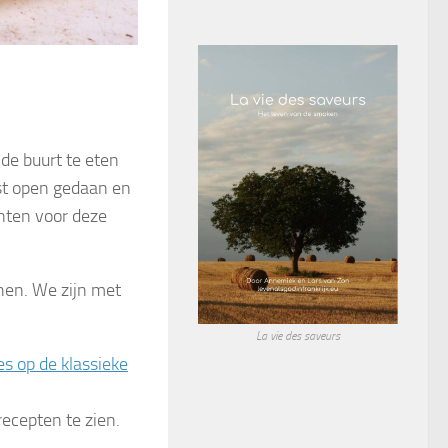
de buurt te eten
st open gedaan en
nten voor deze
en. We zijn met
La vie des saveurs
s op de klassieke
recepten te zien.