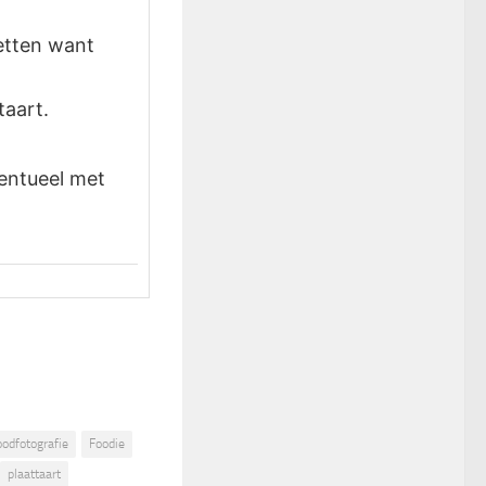
letten want
taart.
ventueel met
oodfotografie
Foodie
plaattaart