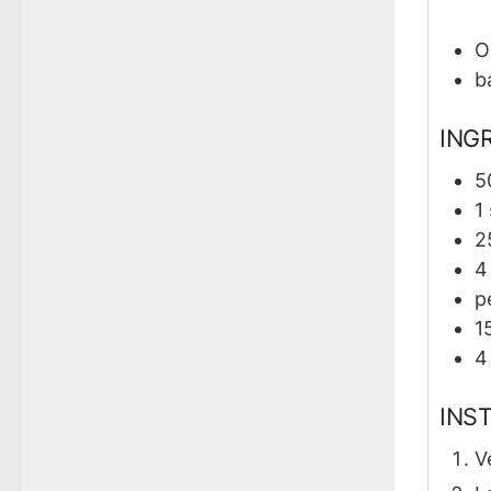
O
b
ING
5
1
2
p
1
4
INS
V