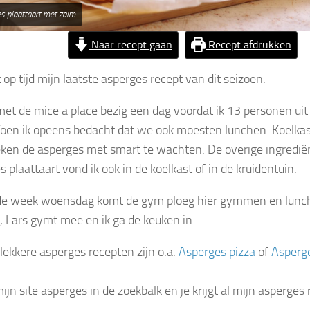
s plaattaart met zalm
Naar recept gaan
Recept afdrukken
op tijd mijn laatste asperges recept van dit seizoen.
met de mice a place bezig een dag voordat ik 13 personen uit 
Toen ik opeens bedacht dat we ook moesten lunchen. Koelka
eken de asperges met smart te wachten. De overige ingredië
 plaattaart vond ik ook in de koelkast of in de kruidentuin.
e week woensdag komt de gym ploeg hier gymmen en lunch
 Lars gymt mee en ik ga de keuken in.
lekkere asperges recepten zijn o.a.
Asperges pizza
of
Asperge
ijn site asperges in de zoekbalk en je krijgt al mijn asperges 