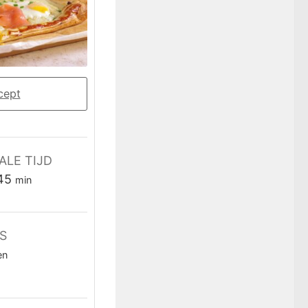
cept
ALE TIJD
minuten
45
min
S
en