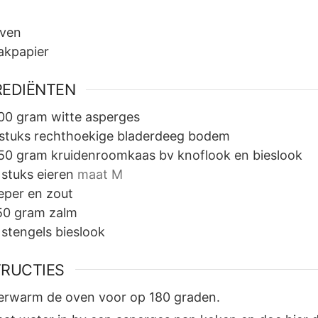
ven
akpapier
REDIËNTEN
00
gram
witte asperges
stuks
rechthoekige bladerdeeg bodem
50
gram
kruidenroomkaas bv knoflook en bieslook
4
stuks
eieren
maat M
eper en zout
50
gram
zalm
stengels
bieslook
TRUCTIES
erwarm de oven voor op 180 graden.