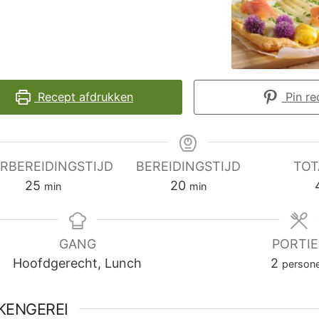
Recept afdrukken
Pin re
RBEREIDINGSTIJD
BEREIDINGSTIJD
TOT
minuten
minuten
25
20
min
min
GANG
PORTIE
Hoofdgerecht, Lunch
2
person
KENGEREI