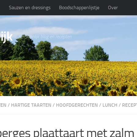
n
Sauzen en dressings
Boodschappenlijstje
Over
ijk
persoonlijk blog en recepten
TEN
/
HARTIGE TAARTEN
/
HOOFDGERECHTEN
/
LUNCH
/
RECEP
erges plaattaart met zalm