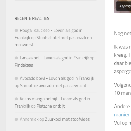
Asperge
RECENTE REACTIES
Rougail saucisse - Leven als god in
Nog net 
Frankrijk
op
Stoofschotel met pastinaak en
rookworst
Ik was 
kreeg. 
Larsjes pot - Leven als god in Frankrijk
op
daar bl
Pindakaas
asperges
Avocado bowl - Leven als god in Frankrijk
Volgend
op
Smoothie avocado met passievrucht
10 man,
Kokos mango ontbijt - Leven als god in
Andere 
Frankrijk
op
Pistache ontbijt
manier
Annemiek
op
Zuurkool met stoofvlees
Vul op m