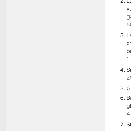
L
v
g
5
L
c
b
1
S
2
G
B
g
4
S