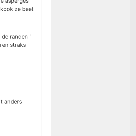
de asperges
 kook ze beet
 de randen 1
ren straks
ht anders