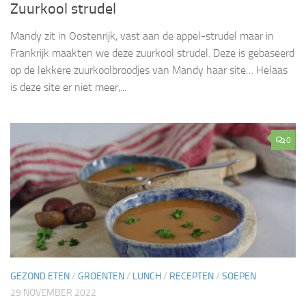
Zuurkool strudel
Mandy zit in Oostenrijk, vast aan de appel-strudel maar in
Frankrijk maakten we deze zuurkool strudel. Deze is gebaseerd
op de lekkere zuurkoolbroodjes van Mandy haar site… Helaas
is deze site er niet meer,...
0
GEZOND ETEN
/
GROENTEN
/
LUNCH
/
RECEPTEN
/
SOEPEN
29 NOVEMBER 2022