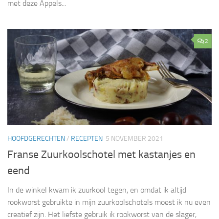
met deze Appels...
2
HOOFDGERECHTEN
/
RECEPTEN
5 NOVEMBER 2021
Franse Zuurkoolschotel met kastanjes en
eend
In de winkel kwam ik zuurkool tegen, en omdat ik altijd
rookworst gebruikte in mijn zuurkoolschotels moest ik nu even
creatief zijn. Het liefste gebruik ik rookworst van de slager,