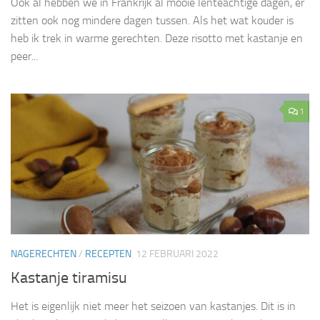
Ook al hebben we in Frankrijk al mooie lenteachtige dagen, er
zitten ook nog mindere dagen tussen. Als het wat kouder is
heb ik trek in warme gerechten. Deze risotto met kastanje en
peer...
1
NAGERECHTEN
/
RECEPTEN
12 FEBRUARI 2022
Kastanje tiramisu
Het is eigenlijk niet meer het seizoen van kastanjes. Dit is in