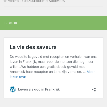
Annemiek
op
Zuurkool met stoofvlees
E-BOOK