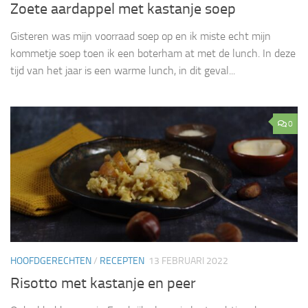
Zoete aardappel met kastanje soep
Gisteren was mijn voorraad soep op en ik miste echt mijn
kommetje soep toen ik een boterham at met de lunch. In deze
tijd van het jaar is een warme lunch, in dit geval...
0
HOOFDGERECHTEN
/
RECEPTEN
13 FEBRUARI 2022
Risotto met kastanje en peer