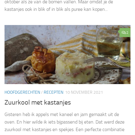
oktober als ze van de bomen vallen. Maar omdat je de
kastanjes ook in blik of in blik als puree kan kopen...
2
HOOFDGERECHTEN
/
RECEPTEN
10 NOVEMBER 2021
Zuurkool met kastanjes
Gisteren heb ik appels met kaneel en jam gemaakt uit de
oven. En hier wilde ik iets bijpassend bij eten. Dat werd deze
zuurkool met kastanjes en spekjes. Een perfecte combinatie