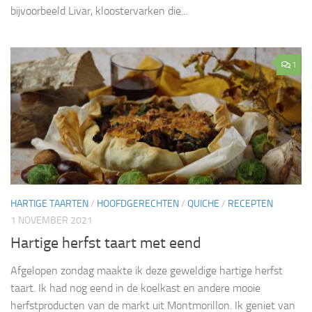
bijvoorbeeld Livar, kloostervarken die...
1
HARTIGE TAARTEN
/
HOOFDGERECHTEN
/
QUICHE
/
RECEPTEN
1 NOVEMBER 2021
Hartige herfst taart met eend
Afgelopen zondag maakte ik deze geweldige hartige herfst
taart. Ik had nog eend in de koelkast en andere mooie
herfstproducten van de markt uit Montmorillon. Ik geniet van