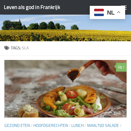
Leven als god in Frankrijk
Doorgaan naar inhoud
NL
TAGS:
SLA
1
GEZOND ETEN
/
HOOFDGERECHTEN
/
LUNCH
/
MAALTIJD SALADE
/