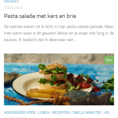
SALADES
1 JULI 2023
Pasta salade met kers en brie
De laatste weken zit ik echt in mijn pasta salade periode. Maar
met warm weer is dit gewoon lekker en je staat niet lang in de
keuken. Ik bedacht dat ik deze keer een...
0
HOOFDGERECHTEN
/
LUNCH
/
RECEPTEN
/
SNELLE MAALTIJD
/
VIS