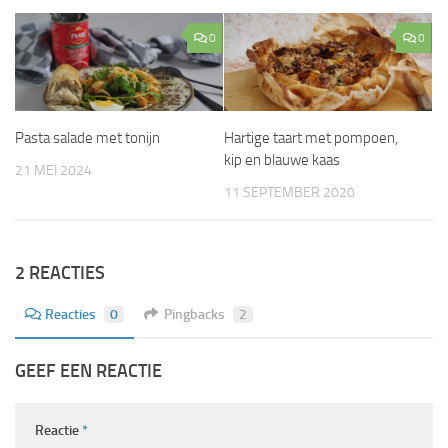
0
0
Pasta salade met tonijn
Hartige taart met pompoen,
kip en blauwe kaas
21 MEI 2024
11 SEPTEMBER 2020
2 REACTIES
Reacties
0
Pingbacks
2
GEEF EEN REACTIE
Reactie
*