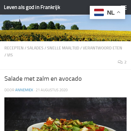
Leven als god in Frankrijk
Doorgaan naar inhoud
NL
RECEPTEN
/
SALADES
/
SNELLE MAALTIJD
/
VERANTWOORD ETEN
/
VIS
2
Salade met zalm en avocado
DOOR
ANNEMIEK
·
21 AUGUSTUS 2020