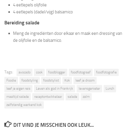
4 eetlepels olijfolie
4 eetlepels (dadel/vijg) balsamico
Bereiding salade
Meng de ingrediënten door elkaar en maak een dressing van
de olijfolie en de balsamico.
Tags:
avocado
cook
foodblogger
foodfotograaf
foodfotografie
Foodie
foodstyling
foodstylist
Kok
leef je droom
leef je eigen reis
Leven als god in Frankrijk
levensgenieter
Lunch
maaltijd salade
receptontwikkelaar
salade
zalm
zelfstandig werkend kok
DIT VIND JE MISSCHIEN OOK LEUK...