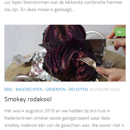
uur lopen brainstormen wat de lekkerste combinatie hiermee
zou zijn. En deze missie is geslaagd,...
1
BBQ
/
BIJGERECHTEN
/
GROENTEN
/
RECEPTEN
30 JANUARI 2023
Smokey rodekool
Het was 4 augustus 2019 en we hadden bij ons huis in
Nederland een smoker sessie georganiseerd waar deze
smokey rodekool één van de gerechten was. We waren met 4