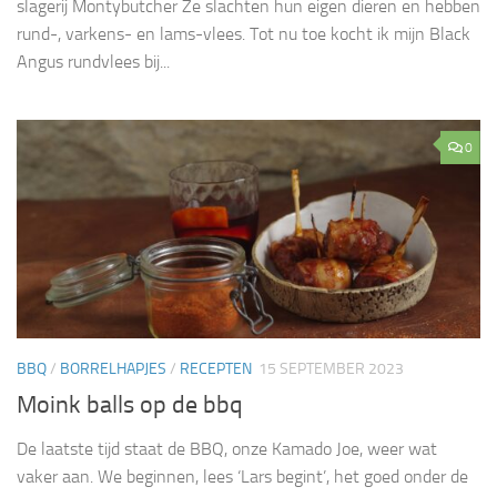
slagerij Montybutcher Ze slachten hun eigen dieren en hebben
rund-, varkens- en lams-vlees. Tot nu toe kocht ik mijn Black
Angus rundvlees bij...
0
BBQ
/
BORRELHAPJES
/
RECEPTEN
15 SEPTEMBER 2023
Moink balls op de bbq
De laatste tijd staat de BBQ, onze Kamado Joe, weer wat
vaker aan. We beginnen, lees ‘Lars begint’, het goed onder de