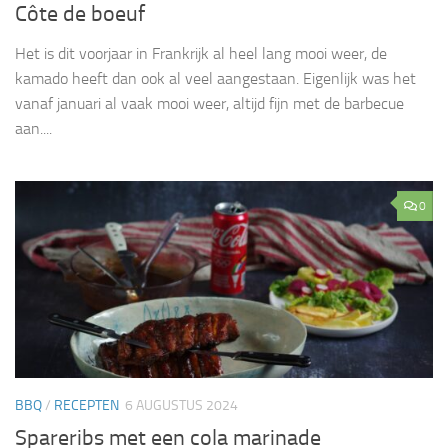
Côte de boeuf
Het is dit voorjaar in Frankrijk al heel lang mooi weer, de
kamado heeft dan ook al veel aangestaan. Eigenlijk was het
vanaf januari al vaak mooi weer, altijd fijn met de barbecue
aan....
0
BBQ
/
RECEPTEN
6 AUGUSTUS 2024
Spareribs met een cola marinade