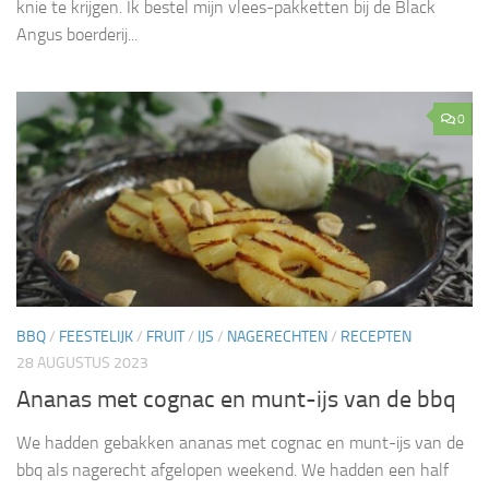
knie te krijgen. Ik bestel mijn vlees-pakketten bij de Black
Angus boerderij...
0
BBQ
/
FEESTELIJK
/
FRUIT
/
IJS
/
NAGERECHTEN
/
RECEPTEN
28 AUGUSTUS 2023
Ananas met cognac en munt-ijs van de bbq
We hadden gebakken ananas met cognac en munt-ijs van de
bbq als nagerecht afgelopen weekend. We hadden een half