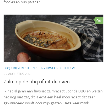
foodies en hun partner....
3
BBQ
/
BIJGERECHTEN
/
VERANTWOORD ETEN
/
VIS
27 AUGUSTUS 2020
Zalm op de bbq of uit de oven
Ik heb al jaren een favoriet zalmrecept voor de BBQ en we zijn
het nog niet zat, dit is echt een heel mooi recept dat zeer
gewaardeerd wordt door mijn gasten. Deze keer maak...