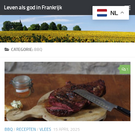
Leven als god in Frankrijk
Doorgaan naar inhoud
NL
CATEGORIE:
BBQ
1
BBQ
/
RECEPTEN
/
VLEES
15 APRIL 2025