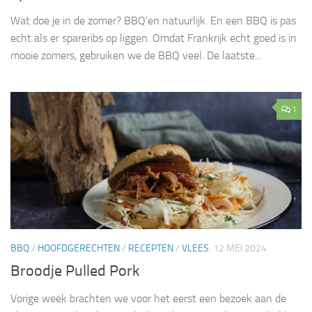
Wat doe je in de zomer? BBQ’en natuurlijk. En een BBQ is pas
echt als er spareribs op liggen. Omdat Frankrijk echt goed is in
mooie zomers, gebruiken we de BBQ veel. De laatste...
1
BBQ
/
HOOFDGERECHTEN
/
RECEPTEN
/
VLEES
12 MEI 2024
Broodje Pulled Pork
Vorige week brachten we voor het eerst een bezoek aan de