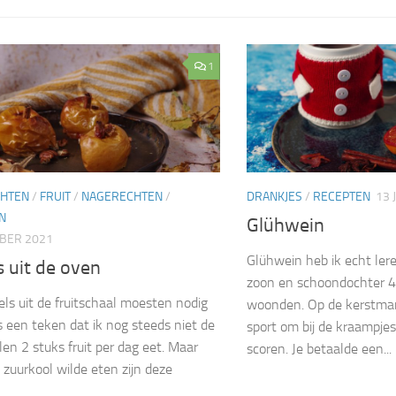
1
CHTEN
/
FRUIT
/
NAGERECHTEN
/
DRANKJES
/
RECEPTEN
13 
N
Glühwein
BER 2021
Glühwein heb ik echt ler
 uit de oven
zoon en schoondochter 4
els uit de fruitschaal moesten nodig
woonden. Op de kerstma
is een teken dat ik nog steeds niet de
sport om bij de kraampjes
en 2 stuks fruit per dag eet. Maar
scoren. Je betaalde een...
 zuurkool wilde eten zijn deze