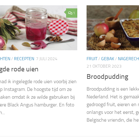
1
CHTEN
/
RECEPTEN
7 JULI 2024
FRUIT
/
GEBAK
/
NAGERECH
21 OKTOBER 2023
gde rode uien
Broodpudding
had ik ingelegde rode uien voorbij zien
Broodpudding is een lekke
 Instagram. De hoogste tijd om ze
Nederland. Het is gemaak
aken omdat ik ze wilde gebruiken bij
gedroogd fruit, eieren en
ere Black Angus hamburger. En foto
onlangs voor het eerst, g
...
Belgische vriendin, die het