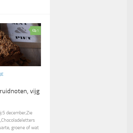
1
JE
ruidnoten, vijg
ij:5 december,Zie
,Chocoladeletters
arte, groene of wat