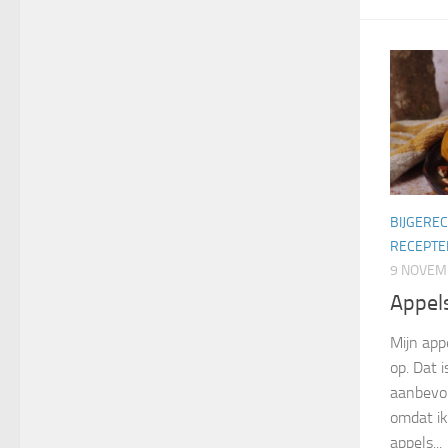
BIJGERE
RECEPTE
9 NOVEM
Appels
Mijn app
op. Dat 
aanbevol
omdat ik
appels...