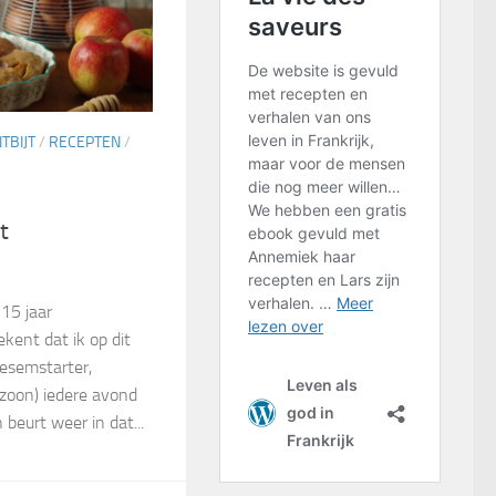
TBIJT
/
RECEPTEN
/
t
15 jaar
kent dat ik op dit
esemstarter,
zoon) iedere avond
 beurt weer in dat...