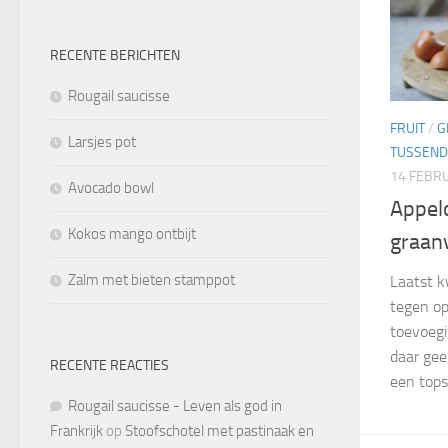
RECENTE BERICHTEN
Rougail saucisse
FRUIT
/
G
Larsjes pot
TUSSEND
14 FEBRU
Avocado bowl
Appel
Kokos mango ontbijt
graan
Zalm met bieten stamppot
Laatst k
tegen op 
toevoegi
daar gee
RECENTE REACTIES
een topsp
Rougail saucisse - Leven als god in
Frankrijk
op
Stoofschotel met pastinaak en