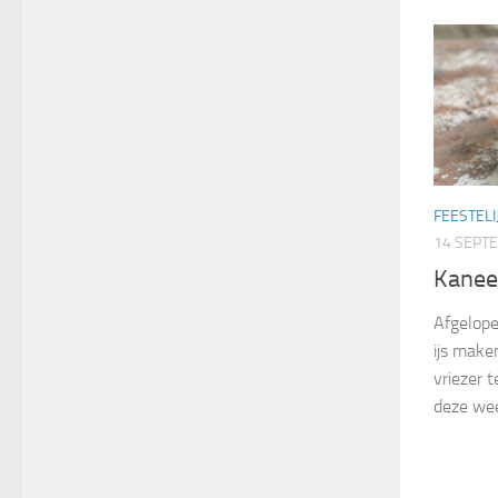
FEESTELI
14 SEPT
Kaneel
Afgelope
ijs make
vriezer 
deze wee