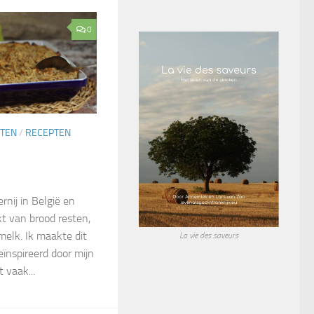
0
TEN
/
RECEPTEN
rnij in België en
t van brood resten,
 melk. Ik maakte dit
La vie des saveurs
eïnspireerd door mijn
 vaak...