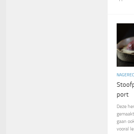
NAGERE
Stoof
port
Deze her
gemaakt.
gaan ook
vooral l