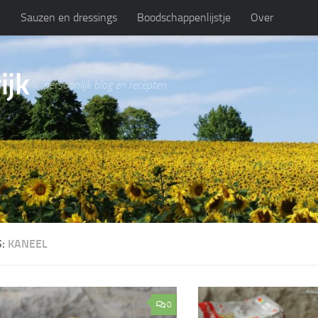
n
Sauzen en dressings
Boodschappenlijstje
Over
ijk
persoonlijk blog en recepten
S:
KANEEL
0