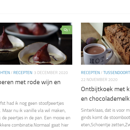
1
CHTEN
/
RECEPTEN
3 DECEMBER 2020
RECEPTEN
/
TUSSENDOORT
22 NOVEMBER 2020
peren met rode wijn en
Ontbijtkoek met k
en chocolademelk
fst had ik nog geen stoofpeertjes
Sinterklaas, dat is voor m
 Maar nu ik vanille vla wil maken,
ginds komt de stoomboot
 de peertjes in de pan. Een mooie en
eten,Schoentje zetten,Zw
ekkere combinatie.Normaal gaat hier