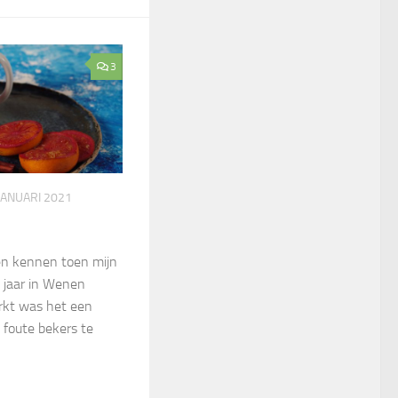
3
JANUARI 2021
en kennen toen mijn
 jaar in Wenen
rkt was het een
 foute bekers te