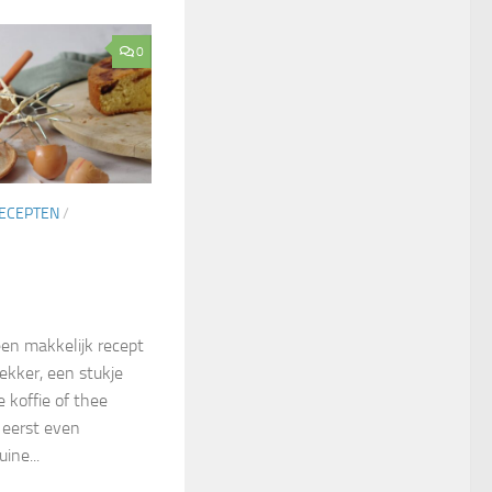
0
ECEPTEN
/
een makkelijk recept
Lekker, een stukje
 koffie of thee
 eerst even
ine...