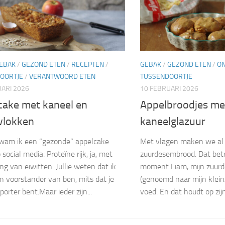
EBAK
/
GEZOND ETEN
/
RECEPTEN
/
GEBAK
/
GEZOND ETEN
/
ON
OORTJE
/
VERANTWOORD ETEN
TUSSENDOORTJE
ARI 2026
10 FEBRUARI 2026
cake met kaneel en
Appelbroodjes me
vlokken
kaneelglazuur
wam ik een “gezonde” appelcake
Met vlagen maken we al 
social media. Proteïne rijk, ja, met
zuurdesembrood. Dat bete
ng van eiwitten. Jullie weten dat ik
moment Liam, mijn zuurd
n voorstander van ben, mits dat je
(genoemd naar mijn klein
orter bent.Maar ieder zijn...
voed. En dat houdt op zijn