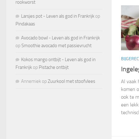
rookworst
Larsjes pot - Leven als god in Frankrijk
op
Pindakaas
Avocado bowl - Leven als god in Frankrijk
op
Smoothie avocado met passievrucht
BIJGERE
Kokos mango ontbijt - Leven als god in
Frankrijk
op
Pistache ontbijt
Ingele
Al vaak 
Annemiek
op
Zuurkool met stoofvlees
komen op
ook te m
een lekk
technisch