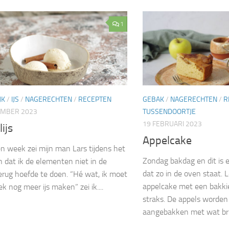
1
JK
/
IJS
/
NAGERECHTEN
/
RECEPTEN
GEBAK
/
NAGERECHTEN
/
R
EMBER 2023
TUSSENDOORTJE
19 FEBRUARI 2023
ijs
Appelcake
n week zei mijn man Lars tijdens het
Zondag bakdag en dit is 
n dat ik de elementen niet in de
dat zo in de oven staat. 
terug hoefde te doen. “Hé wat, ik moet
appelcake met een bakkie
k nog meer ijs maken” zei ik....
straks. De appels worden
aangebakken met wat bru