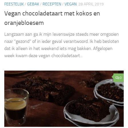
FEESTELIJK
/
GEBAK
/
RECEPTEN
/
VEGAN
28 APRIL 2019
Vegan chocoladetaart met kokos en
oranjebloesem
Langzaam aan ga ik mijn levenswijze steeds meer omgooien
naar “gezond” of in ieder geval verantwoord. Ik heb besloten
dat ik alleen in het weekend iets mag bakken. Afgelopen
week kwam deze vegan chocoladetaart...
0