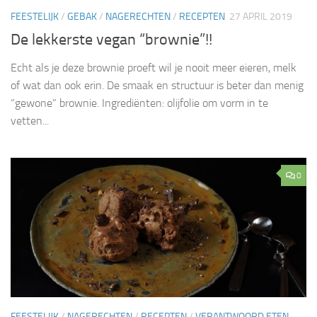
FEESTELIJK
/
GEBAK
/
NAGERECHTEN
/
RECEPTEN
27 APRIL 2019
De lekkerste vegan “brownie”!!
Echt als je deze brownie proeft wil je nooit meer eieren, melk
of wat dan ook erin. De smaak en structuur is beter dan menig
“gewone” brownie. Ingrediënten: olijfolie om vorm in te
vetten...
0
FEESTELIJK
/
NAGERECHTEN
/
RECEPTEN
/
VERANTWOORD ETEN