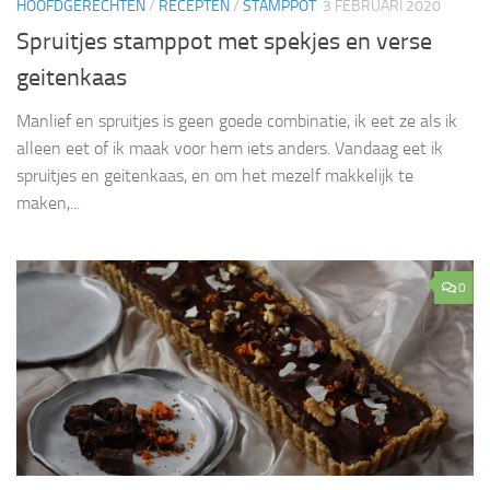
HOOFDGERECHTEN
/
RECEPTEN
/
STAMPPOT
3 FEBRUARI 2020
Spruitjes stamppot met spekjes en verse
geitenkaas
Manlief en spruitjes is geen goede combinatie, ik eet ze als ik
alleen eet of ik maak voor hem iets anders. Vandaag eet ik
spruitjes en geitenkaas, en om het mezelf makkelijk te
maken,...
0