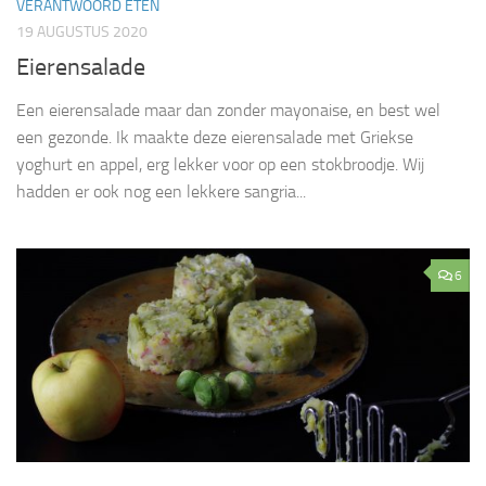
VERANTWOORD ETEN
19 AUGUSTUS 2020
Eierensalade
Een eierensalade maar dan zonder mayonaise, en best wel
een gezonde. Ik maakte deze eierensalade met Griekse
yoghurt en appel, erg lekker voor op een stokbroodje. Wij
hadden er ook nog een lekkere sangria...
6